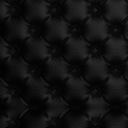
好气啊~原来使用的CDN服务商莫名其妙的给我服
遇见一个沙雕汽车人.
2022-09-04被罚款200元记6分.