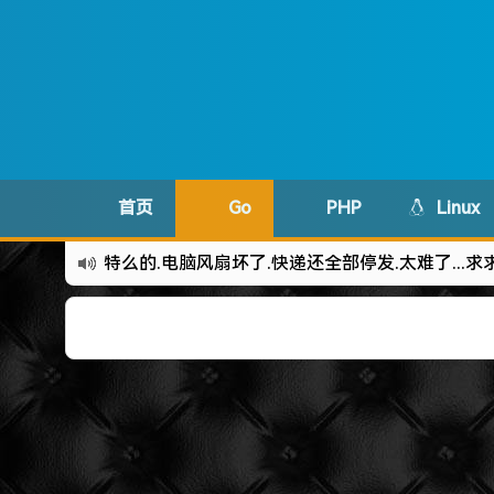
首页
Go
PHP
Linux
特么的.电脑风扇坏了.快递还全部停发.太难了...求
难啊难!要钱难!
更新到WordPress5.6啦
有点伤心了,今年净遇到王某海这种人.
难啊难...
七牛的JS SDK 的文档真坑啊.
蓝奏云分享部分地区无法访问需手动修改www.lanzous.