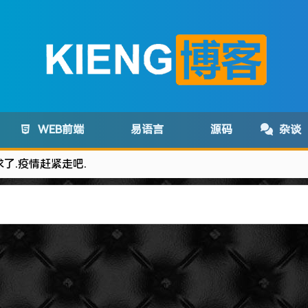
WEB前端
易语言
源码
杂谈
求了.疫情赶紧走吧.
com变为:www.lanzoux.com