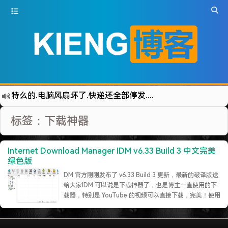
特么的.电脑风扇坏了.快递还全部停发.太难了...求求了.疫情赶紧走吧.
难啊难!要钱难!
标签：下载神器
更新到WordPress5.6啦
有点伤心了,今年净遇到王某海这种人.
Internet Download Manager IDM v6.33 Build 3 中文完美
难啊难...
绿色版
七牛的JS SDK 的文档真坑啊.
DM 官方刚刚发布了 v6.33 Build 3 更新，最新的破译版送
给大家IDM 可以说是下载神器了，也是博主一直使用的下
蓝奏云分享部分地区无法访问需手动修改www.lanzous.com变为:www.lanzoux.com
载器，特别是 YouTube 的视频可以直接下载，完美！使用
好气啊~原来使用的CDN服务商莫名其妙的给我服务取消了~
说明一：破解方法：安装完成后，IDM 会自动打开，先关
闭它，然后将破解补丁拷贝到 IDM 安装目录下打开破解补
遇见一个沙雕汽车人.
丁，点击“ 破解IDM ”按钮进行破解二：皮肤使用：……
继续