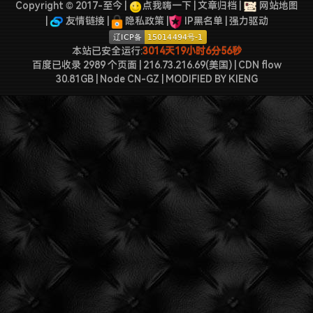
Copyright © 2017-至今 |
2022-09-04被罚款200元记6分.
点我嗨一下
|
文章归档
|
网站地图
阅读 »
|
友情链接
|
隐私政策
|
IP黑名单
|
强力驱动
本站已安全运行:
3014天19小时6分56秒
百度已收录 2989 个页面 | 216.73.216.69(美国) | CDN flow
30.81GB | Node CN-GZ
| MODIFIED BY
KIENG