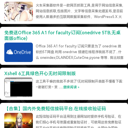
特么的.电脑风扇坏了.快递还全部停发.太难了...求求了.疫情赶紧走吧.
火车采集器软件是一款网页抓取工具,是用于网站信息采集,
网站信息抓取,包括图片、文字等信息采集处理发布,是目前
使用人数最多的互联网数据采集软件。WordPress5.X 火
车头免登陆发布接口+模块（增强版）说明 适用于火车头
采集器 7.6-9.6 优化了验证标题重复 优化了附件、图片、
免费送Office 365 A1 for faculty订阅(onedrive 5TB,无桌
缩略图的上传和生成 增加了对多个分类方式的发布参数
面版office)
(post_……
继续阅读 »
Office 365 A1 for faculty 订阅只要是为了 onedrive.微
软的5T网盘.利用 onedrive 搭建在线程序我就不说了...什
么 oneindex,OLAINDEX,CuteOne,pyone 等等.. 我比较喜
欢OLAINDEX.不多说了.需要的话请留下您的信息,格式如
下:账号后缀为:@office.c4.c……
继续阅读 »
Xshell 6工具绿色开心无时间限制版
这工具干嘛的我就不多说了!无时间限制开森版不懂看下面:
~谢谢打赏~ 赏 ……
继续阅读 »
【合集】国内外免费短信接码平台.在线接收验证码
此短信验证码平台适用到注册网站时提供手机号验证。在
我们担心手机号泄露或重复验证时，可使用这些免费验证