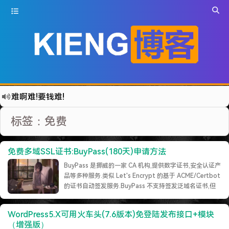
难啊难!要钱难!
更新到WordPress5.6啦
标签：免费
有点伤心了,今年净遇到王某海这种人.
难啊难...
免费多域SSL证书:BuyPass(180天)申请方法
七牛的JS SDK 的文档真坑啊.
BuyPass 是挪威的一家 CA 机构,提供数字证书,安全认证产
蓝奏云分享部分地区无法访问需手动修改www.lanzous.com变为:www.lanzoux.com
品等多种服务.类似 Let's Encrypt 的基于 ACME/Certbot
的证书自动签发服务.BuyPass 不支持签发泛域名证书,但
好气啊~原来使用的CDN服务商莫名其妙的给我服务取消了~
支持多域名.利用 ACME 申请下载acme.shcurl
遇见一个沙雕汽车人.
https://get.acme.sh | sh默认路径在/root/.a……
继续阅读
WordPress5.X可用火车头(7.6版本)免登陆发布接口+模块
»
2022-09-04被罚款200元记6分.
（增强版）