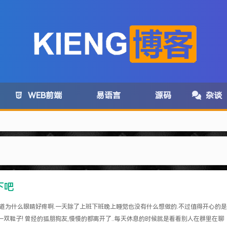
WEB前端
易语言
源码
杂谈
下吧
com变为:www.lanzoux.com
知道为什么眼睛好疼啊.一天除了上班下班晚上睡觉也没有什么想做的.不过值得开心的是
务取消了~
双鞋子! 曾经的狐朋狗友,慢慢的都离开了..每天休息的时候就是看看别人在群里在聊