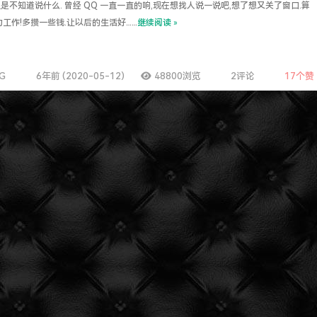
但是不知道说什么. 曾经 QQ 一直一直的响,现在想找人说一说吧,想了想又关了窗口.算
努力工作!多攒一些钱.让以后的生活好……
继续阅读 »
求了.疫情赶紧走吧.
NG
6年前 (2020-05-12)
48800浏览
2评论
17
个赞