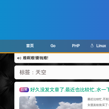
首页
Go
PHP
Linux
难啊难!要钱难!
更新到WordPress5.6啦
标签：天空
有点伤心了,今年净遇到王某海这种人.
难啊难...
七牛的JS SDK 的文档真坑啊.
好久没发文章了.最近也比较忙..水一
日常
蓝奏云分享部分地区无法访问需手动修改www.lanzous.
最近比较忙,不
好气啊~原来使用的CDN服务商莫名其妙的给我服
女朋友给我买了一