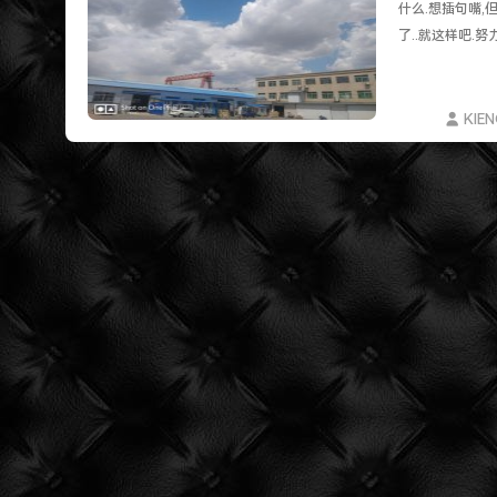
遇见一个沙雕汽车人.
什么.想插句嘴,
2022-09-04被罚款200元记6分.
了..就这样吧.
特么的.电脑风扇坏了.快递还全部停发.太难了...求
KIE