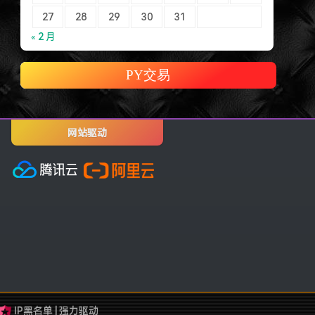
27
28
29
30
31
« 2 月
PY交易
网站驱动
IP黑名单
|
强力驱动