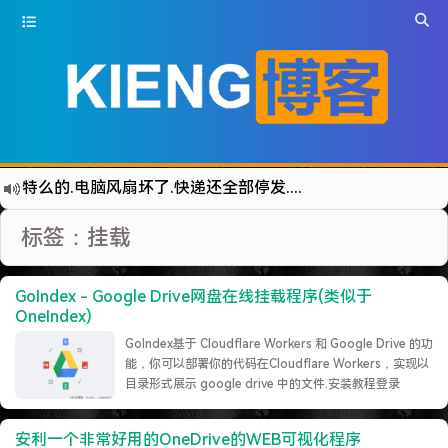
特么的.电脑风扇坏了.快递还全部停发.太难了...求求了.疫情赶紧走吧.
难啊难!要钱难!
标签：挂载
更新到WordPress5.6啦
有点伤心了,今年净遇到王某海这种人.
GoIndex - Google Drive网盘在线挂载程序(类似于
难啊难...
OneIndex)
七牛的JS SDK 的文档真坑啊.
GoIndex基于 Cloudflare Workers 和 Google Drive 的功
能，你可以部署你的代码在Cloudflare Workers，实现以
蓝奏云分享部分地区无法访问需手动修改www.lanzous.com变为:www.lanzoux.com
目录形式展示 google drive 中的文件.安装教程登录
好气啊~原来使用的CDN服务商莫名其妙的给我服务取消了~
https://install.gd.workers.dev/1.获取认证码，登陆
google 帐号，会有 code(画线……
继续阅读 »
遇见一个沙雕汽车人.
安利一个非常好用的OneDrive的WEB可视化程序