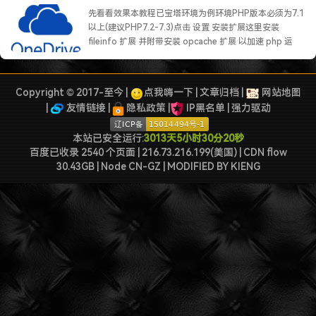
2022-09-04被罚款200元记6分.
先看看效果本教程已宝塔环境为例环境PHP版本必须为7.1
以上(建议PHP7.2-7.3)点击 设置 安装扩展这里安装
fileinfo 扩展 并附带安装 opcache 扩展 以加速 php 运
行，也可以安装 redis 和memcached 扩展。修改 PHP 配
置，需要关闭几个禁用的函数分别是 exec 、
shell_exec……
继续阅读 »
Copyright © 2017-至今 |
点我嗨一下
|
文章归档
|
网站地图
|
友情链接
|
隐私政策
|
IP黑名单
|
强力驱动
本站已安全运行:
3013天5小时30分21秒
百度已收录 2540 个页面 | 216.73.216.199(美国) | CDN flow
30.43GB | Node CN-GZ
| MODIFIED BY
KIENG