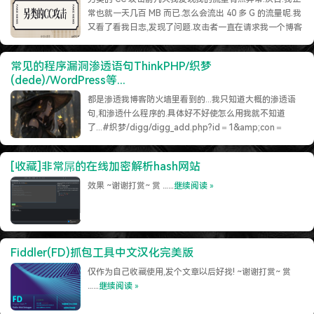
特么的.电脑风扇坏了.快递还全部停发.太难了...求求了.疫情赶紧走吧.
常也就一天几百 MB 而已.怎么会流出 40 多 G 的流量呢.我
又看了看我日志,发现了问题.攻击者一直在请求我一个博客
内的图片.大小在 400KB 左右.为什么说是另类呢?因为他并
不是正常的CC 攻击利用很多代理 IP 疯狂的消耗我的内存.
常见的程序漏洞渗透语句ThinkPHP/织梦
而已连多线程都没用.就是单线程一直一直的请……
继续阅读
(dede)/WordPress等...
»
都是渗透我博客防火墙里看到的...我只知道大概的渗透语
句,和渗透什么程序的.具体好不好使怎么用我就不知道
了...#织梦/digg/digg_add.php?id＝1&amp;con＝
2&amp;digg_mod＝digg_data%20WHERE%201＝
2%20+and(select%201%20from(select%2……
继续阅
[收藏]非常屌的在线加密解析hash网站
读 »
效果 ~谢谢打赏~ 赏 ……
继续阅读 »
Fiddler(FD)抓包工具中文汉化完美版
仅作为自己收藏使用,发个文章以后好找! ~谢谢打赏~ 赏
……
继续阅读 »