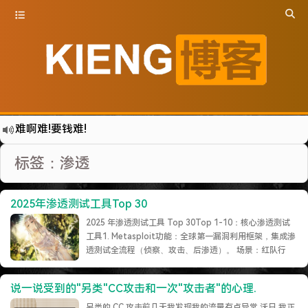
难啊难!要钱难!
更新到WordPress5.6啦
标签：渗透
有点伤心了,今年净遇到王某海这种人.
难啊难...
2025年渗透测试工具Top 30
七牛的JS SDK 的文档真坑啊.
2025 年渗透测试工具 Top 30Top 1-10：核心渗透测试
蓝奏云分享部分地区无法访问需手动修改www.lanzous.com变为:www.lanzoux.com
工具1. Metasploit功能：全球第一漏洞利用框架，集成渗
透测试全流程（侦察、攻击、后渗透）。 场景：红队行
好气啊~原来使用的CDN服务商莫名其妙的给我服务取消了~
动、漏洞验证、自动化攻击链构建。2. Burp Suite功能：
遇见一个沙雕汽车人.
Web 应用安全测试"瑞士军刀"，新增 API 安全引擎与 AI
说一说受到的"另类"CC攻击和一次"攻击者"的心理.
逻辑漏洞扫描、代理拦截、API 安全测……
继续阅读 »
2022-09-04被罚款200元记6分.
另类的 CC 攻击前几天我发现我的流量有点异常.沃日.我正