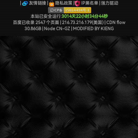
特么的.电脑风扇坏了.快递还全部停发.太难了...求求了.疫情赶紧走吧.
|
友情链接
|
隐私政策
|
IP黑名单
|
强力驱动
本站已安全运行:
3014天22小时34分44秒
百度已收录 2547 个页面 | 216.73.216.179(美国) | CDN flow
30.86GB | Node CN-GZ
| MODIFIED BY
KIENG