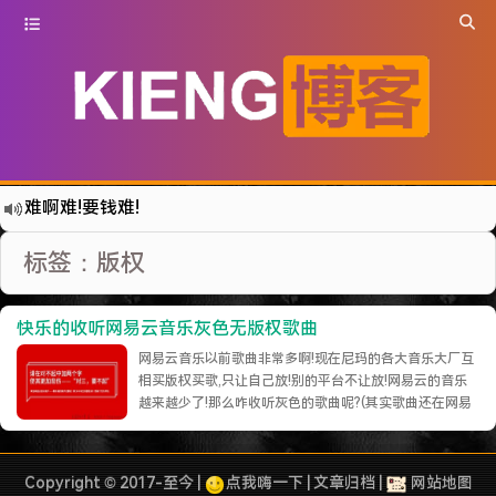
难啊难!要钱难!
更新到WordPress5.6啦
标签：版权
有点伤心了,今年净遇到王某海这种人.
难啊难...
快乐的收听网易云音乐灰色无版权歌曲
七牛的JS SDK 的文档真坑啊.
网易云音乐以前歌曲非常多啊!现在尼玛的各大音乐大厂互
蓝奏云分享部分地区无法访问需手动修改www.lanzous.com变为:www.lanzoux.com
相买版权买歌,只让自己放!别的平台不让放!网易云的音乐
越来越少了!那么咋收听灰色的歌曲呢?(其实歌曲还在网易
好气啊~原来使用的CDN服务商莫名其妙的给我服务取消了~
云就是不让给用户放而异)今天在 GitHub 上看到一个项目.
遇见一个沙雕汽车人.
通过代理的方式去收听!那么就开弄吧 #安装 node.jscurl -
sL https://rpm.nodesou……
继续阅读 »
2022-09-04被罚款200元记6分.
Copyright © 2017-至今 |
点我嗨一下
|
文章归档
|
网站地图