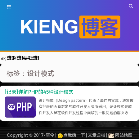
难啊难!要钱难!
更新到WordPress5.6啦
标签：设计模式
有点伤心了,今年净遇到王某海这种人.
难啊难...
[记录]详解PHP的45种设计模式
七牛的JS SDK 的文档真坑啊.
设计模式（Design pattern）代表了最佳的实践，通常被
蓝奏云分享部分地区无法访问需手动修改www.lanzous.com变为:www.lanzoux.com
有经验的面向对象的软件开发人员所采用。设计模式是软
件开发人员在软件开发过程中面临的一般问题的解决方
好气啊~原来使用的CDN服务商莫名其妙的给我服务取消了~
案。这些解决方案是众多软件开发人员经过相当长的一段
遇见一个沙雕汽车人.
时间的试验和错误总结出来的。设计模式是一套被反复使
用的、多数人知晓的、经过分类编目的、代码设计经验的
2022-09-04被罚款200元记6分.
Copyright © 2017-至今 |
点我嗨一下
|
文章归档
|
网站地图
总结。使用设计模式是为了重用代码、让代码更……
继续阅