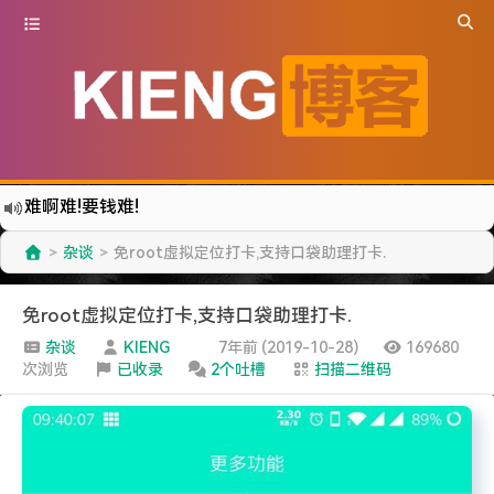
难啊难!要钱难!
更新到WordPress5.6啦
杂谈
免root虚拟定位打卡,支持口袋助理打卡.
>
>
有点伤心了,今年净遇到王某海这种人.
难啊难...
免root虚拟定位打卡,支持口袋助理打卡.
七牛的JS SDK 的文档真坑啊.
杂谈
KIENG
7年前 (2019-10-28)
169680
次浏览
已收录
2个吐槽
扫描二维码
蓝奏云分享部分地区无法访问需手动修改www.lanzous.com变为:www.lanzoux.com
好气啊~原来使用的CDN服务商莫名其妙的给我服务取消了~
遇见一个沙雕汽车人.
2022-09-04被罚款200元记6分.