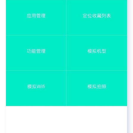
特么的.电脑风扇坏了.快递还全部停发.太难了...求求了.疫情赶紧走吧.