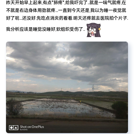
昨天开始早上起来,有点"肺疼",给我吓完了..就是一喘气就疼,在
不就是右边身体用劲就疼...一直到今天还是,我以为睡一夜觉就
好了呢...还没好.先吃点消炎药看看.明天还疼就去医院拍个片子.
我分析应该是睡觉没睡好,软组织受伤了..