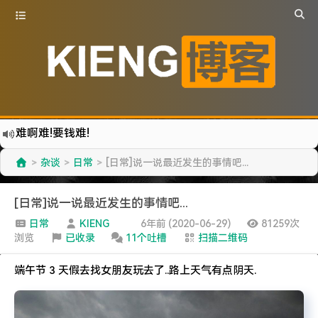
更新到WordPress5.6啦
有点伤心了,今年净遇到王某海这种人.
杂谈
日常
[日常]说一说最近发生的事情吧...
>
>
>
难啊难...
七牛的JS SDK 的文档真坑啊.
[日常]说一说最近发生的事情吧...
蓝奏云分享部分地区无法访问需手动修改www.lanzous.com变为:www.lanzoux.com
日常
KIENG
6年前 (2020-06-29)
81259次
浏览
已收录
11个吐槽
扫描二维码
好气啊~原来使用的CDN服务商莫名其妙的给我服务取消了~
遇见一个沙雕汽车人.
端午节 3 天假去找女朋友玩去了..路上天气有点阴天.
2022-09-04被罚款200元记6分.
特么的.电脑风扇坏了.快递还全部停发.太难了...求求了.疫情赶紧走吧.