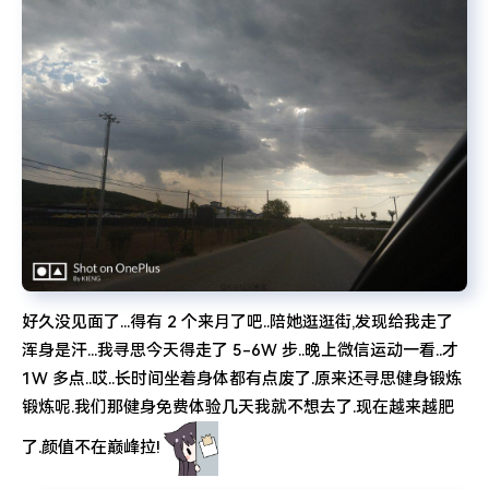
难啊难!要钱难!
好久没见面了...得有 2 个来月了吧..陪她逛逛街,发现给我走了
浑身是汗...我寻思今天得走了 5-6W 步..晚上微信运动一看..才
1W 多点..哎..长时间坐着身体都有点废了.原来还寻思健身锻炼
锻炼呢.我们那健身免费体验几天我就不想去了.现在越来越肥
了.颜值不在巅峰拉!