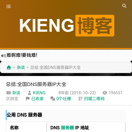
难啊难!要钱难!
更新到WordPress5.6啦
杂谈
总结:全国DNS服务器IP大全
>
>
有点伤心了,今年净遇到王某海这种人.
难啊难...
总结:全国DNS服务器IP大全
七牛的JS SDK 的文档真坑啊.
杂谈
KIENG
8年前 (2018-10-22)
196551
次浏览
已收录
0个吐槽
扫描二维码
蓝奏云分享部分地区无法访问需手动修改www.lanzous.com变为:www.lanzoux.com
好气啊~原来使用的CDN服务商莫名其妙的给我服务取消了~
公用 DNS 服务器
遇见一个沙雕汽车人.
2022-09-04被罚款200元记6分.
名称
DNS
服务器
IP 地址