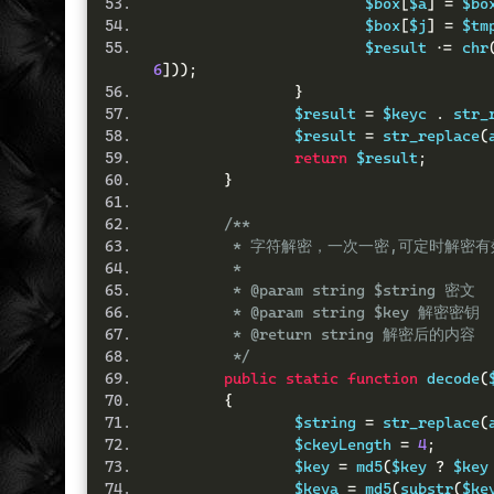
			$box
[
$a
]
=
 $bo
			$box
[
$j
]
=
 $tm
			$result 
.=
 chr
6
]));
}
		$result 
=
 $keyc 
.
 str_
		$result 
=
 str_replace
(
return
 $result
;
}
/**
	 * 字符解密，一次一密,可定时解密有
	 * 
	 * @param string $string 密文
	 * @param string $key 解密密钥
	 * @return string 解密后的内容
	 */
public
static
function
 decode
(
{
		$string 
=
 str_replace
(
		$ckeyLength 
=
4
;
		$key 
=
 md5
(
$key 
?
 $key
		$keya 
=
 md5
(
substr
(
$ke