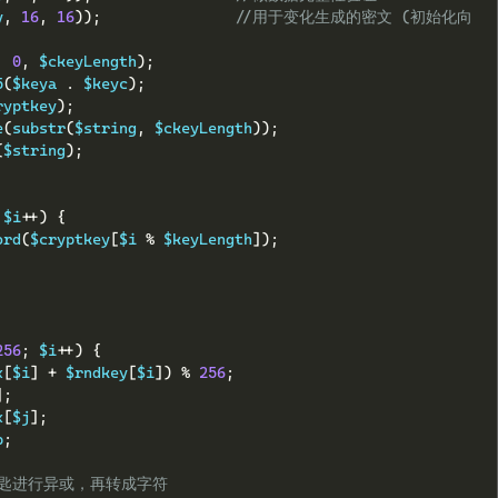
y
,
16
,
16
));
//用于变化生成的密文 (初始化向
,
0
,
 $ckeyLength
);
5
(
$keya 
.
 $keyc
);
ryptkey
);
e
(
substr
(
$string
,
 $ckeyLength
));
(
$string
);
 $i
++)
{
ord
(
$cryptkey
[
$i 
%
 $keyLength
]);
256
;
 $i
++)
{
x
[
$i
]
+
 $rndkey
[
$i
])
%
256
;
];
x
[
$j
];
p
;
密匙进行异或，再转成字符