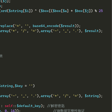
x
[
$j
];
p
;
(
ord
(
$string
[
$i
])
^
(
$box
[(
$box
[
$a
]
+
 $box
[
$j
])
%
25
replace
(
'='
,
''
,
 base64_encode
(
$result
));
array
(
'+'
,
'/'
,
'='
),
array
(
'-'
,
'_'
,
'.'
),
 $result
);
效
$string
,
$key 
=
''
)
array
(
'-'
,
'_'
,
'.'
),
array
(
'+'
,
'/'
,
'='
),
 $string
);
 
:
self
::
$default_key
);
//解密密匙
y
,
0
,
16
));
//做数据完整性验证  