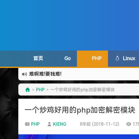
首页
Go
PHP
Linux
难啊难!要钱难!
更新到WordPress5.6啦
PHP
一个炒鸡好用的php加密解密模块
>
>
有点伤心了,今年净遇到王某海这种人.
难啊难...
一个炒鸡好用的php加密解密模块
七牛的JS SDK 的文档真坑啊.
蓝奏云分享部分地区无法访问需手动修改www.lanzous.
PHP
KIENG
8年前 (2018-11-12)
17
好气啊~原来使用的CDN服务商莫名其妙的给我服