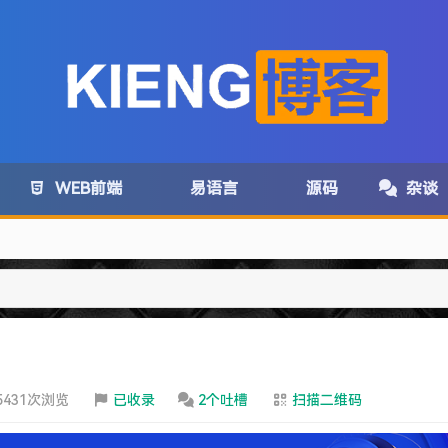
WEB前端
易语言
源码
杂谈
com变为:www.lanzoux.com
5431次浏览
已收录
2个吐槽
扫描二维码
务取消了~