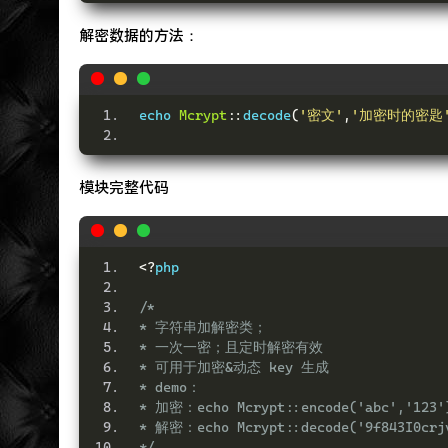
解密数据的方法：
echo 
Mcrypt
::
decode
(
'密文'
,
'加密时的密匙
模块完整代码
<?
php
/*
* 字符串加解密类；
* 一次一密；且定时解密有效
* 可用于加密&动态 key 生成
* demo：	
* 加密：echo Mcrypt::encode('abc','123'
* 解密：echo Mcrypt::decode('9f843I0crjv
*/