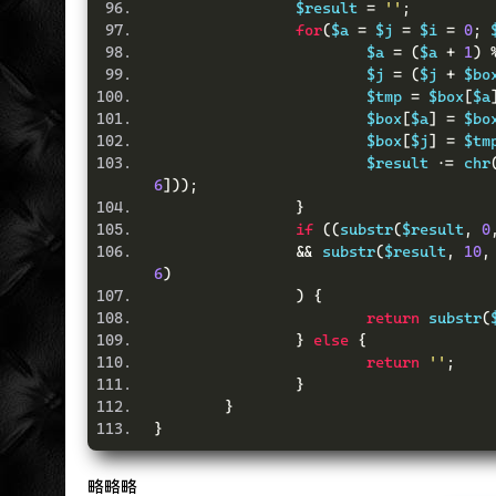
		$result 
=
''
;
for
(
$a 
=
 $j 
=
 $i 
=
0
;
 
			$a 
=
(
$a 
+
1
)
			$j 
=
(
$j 
+
 $bo
			$tmp 
=
 $box
[
$a
			$box
[
$a
]
=
 $bo
			$box
[
$j
]
=
 $tm
			$result 
.=
 chr
6
]));
}
if
((
substr
(
$result
,
0
&&
 substr
(
$result
,
10
,
6
)
)
{
return
 substr
(
}
else
{
return
''
;
}
}
}
略略略