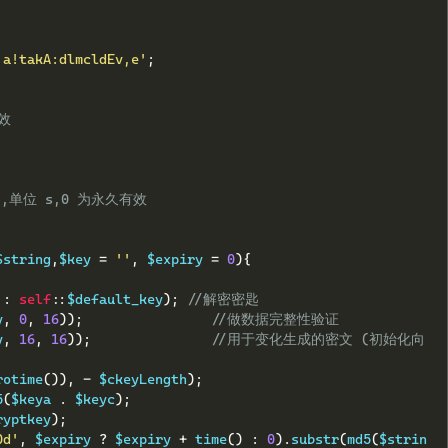
'a!takA:dlmcldEv,e'
;
效
有效期,单位 s,0 为永久有效
$string
,
$key 
=
''
,
 $expiry 
=
0
){
 
:
self
::
$default_key
);
//解密密匙
y
,
0
,
16
));
//做数据完整性验证  
y
,
16
,
16
));
//用于变化生成的密文 (初始化向
rotime
()),
-
 $ckeyLength
);
5
(
$keya 
.
 $keyc
);
ryptkey
);
0d'
,
 $expiry 
?
 $expiry 
+
 time
()
:
0
).
substr
(
md5
(
$strin