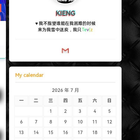
KIENG
♥ 我不指望谁能在我困难的时候
来为我雪中送炭，我只想告诉你
们——少做恶
&
8
*
;
`
My calendar
2026 年 7 月
一
二
三
四
五
六
日
1
2
3
4
5
6
7
8
9
10
11
12
13
14
15
16
17
18
19