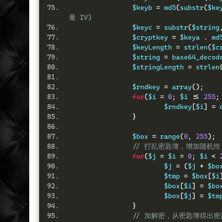
		$keyb 
=
 md5
(
substr
(
$ke
量 IV)
		$keyc 
=
 substr
(
$string
		$cryptkey 
=
 $keya 
.
 md
		$keyLength 
=
 strlen
(
$c
		$string 
=
 base64_decod
		$stringLength 
=
 strlen
		$rndkey 
=
 array
();
for
(
$i 
=
0
;
 $i 
<=
255
;
			$rndkey
[
$i
]
=
 
}
		$box 
=
 range
(
0
,
255
);
// 打乱密匙簿，增加随机性
for
(
$j 
=
 $i 
=
0
;
 $i 
<
			$j 
=
(
$j 
+
 $bo
			$tmp 
=
 $box
[
$i
			$box
[
$i
]
=
 $bo
			$box
[
$j
]
=
 $tm
}
// 加解密，从密匙簿得出