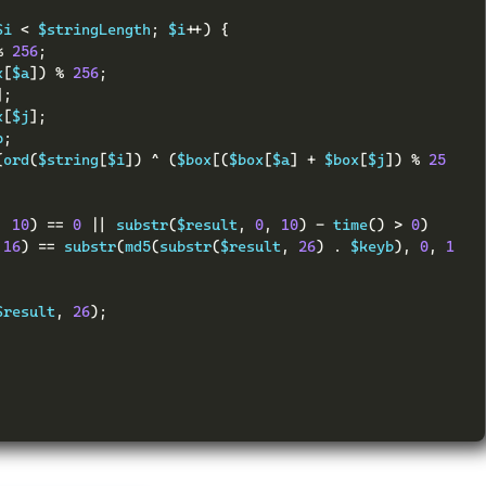
$i 
<
 $stringLength
;
 $i
++)
{
%
256
;
x
[
$a
])
%
256
;
];
x
[
$j
];
p
;
(
ord
(
$string
[
$i
])
^
(
$box
[(
$box
[
$a
]
+
 $box
[
$j
])
%
25
,
10
)
==
0
||
 substr
(
$result
,
0
,
10
)
-
 time
()
>
0
)
16
)
==
 substr
(
md5
(
substr
(
$result
,
26
)
.
 $keyb
),
0
,
1
$result
,
26
);