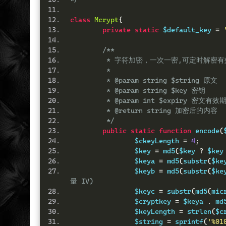
class
Mcrypt
{
private
static
 $default_key 
=
/**
	 * 字符加密，一次一密,可定时解密有
	 * 
	 * @param string $string 原文
	 * @param string $key 密钥
	 * @param int $expiry 密文
	 * @return string 加密后的内容
	 */
public
static
function
 encode
(
		$ckeyLength 
=
4
;
		$key 
=
 md5
(
$key 
?
 $key
		$keya 
=
 md5
(
substr
(
$ke
		$keyb 
=
 md5
(
substr
(
$ke
量 IV)
		$keyc 
=
 substr
(
md5
(
mic
		$cryptkey 
=
 $keya 
.
 md
		$keyLength 
=
 strlen
(
$c
		$string 
=
 sprintf
(
'%01