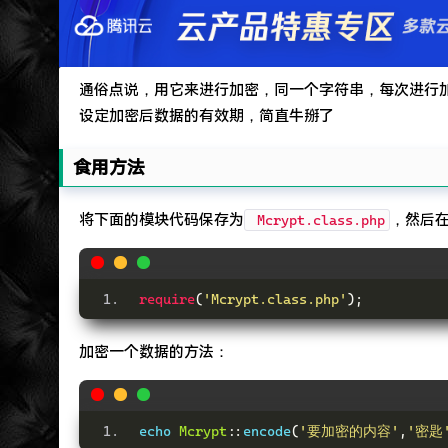
遇见一个沙雕汽车人.
2022-09-04被罚款200元记6分.
特么的.电脑风扇坏了.快递还全部停发.太难了...求
通俗点说，用它来进行加密，同一个字符串，每次进行
设定加密后数据的有效期，简直牛掰了
食用方法
将下面的模块代码保存为
，然后
Mcrypt.class.php
require
(
'Mcrypt.class.php'
);
加密一个数据的方法：
echo 
Mcrypt
::
encode
(
'要加密的内容'
,
'密匙