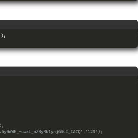
'
);
);
5y0dWE_-uwzL_mZRyRb1ynjGK4I_IACQ','123');