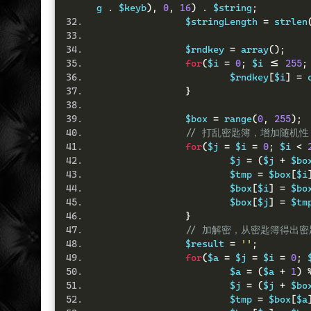
g 
.
 $keyb
),
0
,
16
)
.
 $string
;
		$stringLength 
=
 strlen
		$rndkey 
=
 array
();
for
(
$i 
=
0
;
 $i 
<=
255
;
			$rndkey
[
$i
]
=
 
}
		$box 
=
 range
(
0
,
255
);
// 打乱密匙簿，增加随机性
for
(
$j 
=
 $i 
=
0
;
 $i 
<
			$j 
=
(
$j 
+
 $bo
			$tmp 
=
 $box
[
$i
			$box
[
$i
]
=
 $bo
			$box
[
$j
]
=
 $tm
}
// 加解密，从密匙簿得出
		$result 
=
''
;
for
(
$a 
=
 $j 
=
 $i 
=
0
;
 
			$a 
=
(
$a 
+
1
)
			$j 
=
(
$j 
+
 $bo
			$tmp 
=
 $box
[
$a