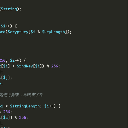
(
$string
);
 $i
++)
{
ord
(
$cryptkey
[
$i 
%
 $keyLength
]);
256
;
 $i
++)
{
x
[
$i
]
+
 $rndkey
[
$i
])
%
256
;
];
x
[
$j
];
p
;
密匙进行异或，再转成字符
$i 
<
 $stringLength
;
 $i
++)
{
%
256
;
x
[
$a
])
%
256
;
];