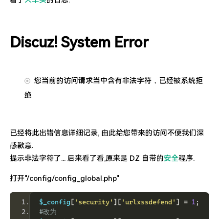
看了
火车头
的日志:
更新到WordPress5.6啦
Discuz! System Error
您当前的访问请求当中含有非法字符，已经被系统拒
绝
已经将此出错信息详细记录, 由此给您带来的访问不便我们深
感歉意.
提示非法字符了... 后来看了看,原来是 DZ 自带的
安全
程序.
打开"/config/config_global.php"
$_config
[
'security'
][
'urlxssdefend'
]
=
1
;
#改为