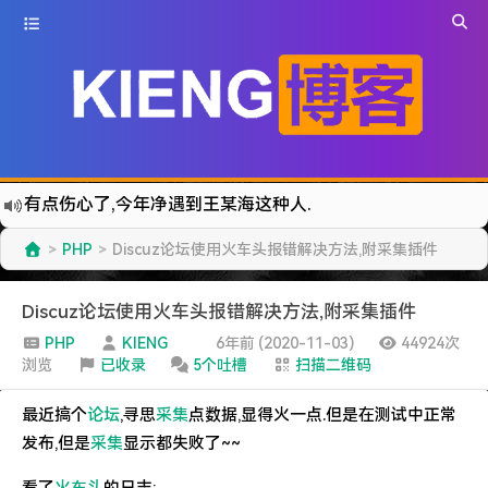
有点伤心了,今年净遇到王某海这种人.
难啊难...
PHP
Discuz论坛使用火车头报错解决方法,附采集插件
>
>
七牛的JS SDK 的文档真坑啊.
蓝奏云分享部分地区无法访问需手动修改www.lanzous.com变为:www.lanzoux.com
Discuz论坛使用火车头报错解决方法,附采集插件
好气啊~原来使用的CDN服务商莫名其妙的给我服务取消了~
PHP
KIENG
6年前 (2020-11-03)
44924次
浏览
已收录
5个吐槽
扫描二维码
遇见一个沙雕汽车人.
2022-09-04被罚款200元记6分.
最近搞个
论坛
,寻思
采集
点数据,显得火一点.但是在测试中正常
特么的.电脑风扇坏了.快递还全部停发.太难了...求求了.疫情赶紧走吧.
发布,但是
采集
显示都失败了~~
难啊难!要钱难!