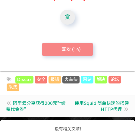
赏
喜欢 (
14
)
Discuz
安全
报错
火车头
网站
解决
论坛
采集
阿里云分享获得200元"*续
使用Squid,简单快速的搭建
费代金券"
HTTP代理
没有相关文章!