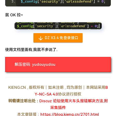
$_config
[
'security'
][
'urlxssdefend'
]
=
0
;
就 OK 拉~

DZ X3.4 免登录接口
使用文档里面有,我就不多说了.
解压密码: yudouyudou
KIENG.CN , 版权所有丨如未注明 , 均为原创丨本网站采用
B
Y-NC-SA 4.0
协议进行授权
转载请注明出处：
Discuz 论坛使用火车头报错解决方法,附
采集插件
本文章链接：
https://blog.kieng.cn/2701.html