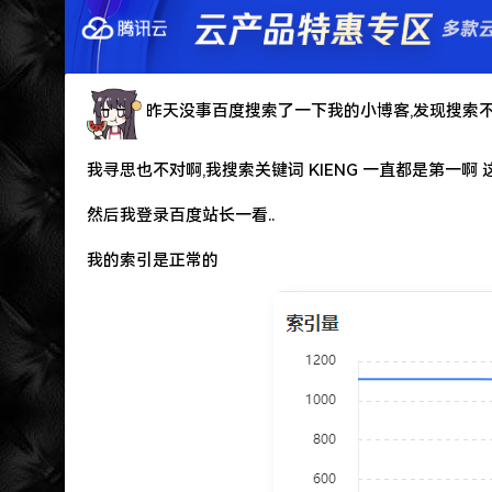
特么的.电脑风扇坏了.快递还全部停发.太难了...求
难啊难!要钱难!
更新到WordPress5.6啦
昨天没事百度搜索了一下我的小博客,发现搜索不到
我寻思也不对啊,我搜索关键词 KIENG 一直都是第一啊
然后我登录百度站长一看..
我的索引是正常的