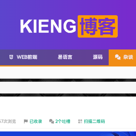
WEB前端
易语言
源码
杂谈
com变为:www.lanzoux.com
务取消了~
57次浏览
已收录
2个吐槽
扫描二维码