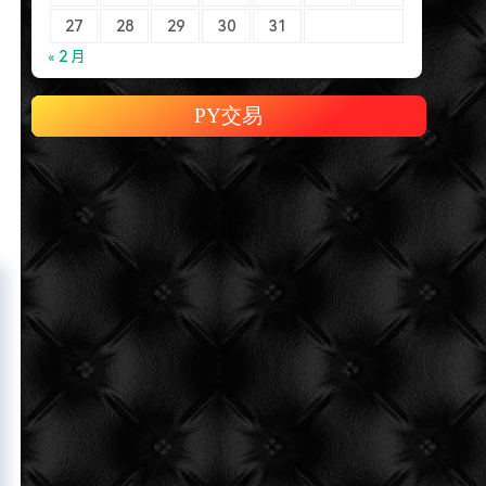
27
28
29
30
31
« 2 月
PY交易