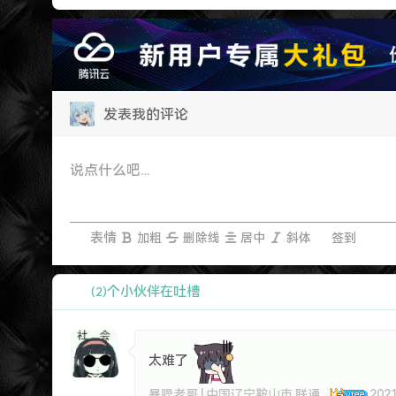
发表我的评论
表情
加粗
删除线
居中
斜体
签到
个小伙伴在吐槽
(2)
太难了
暴躁老哥 | 中国辽宁鞍山市 联通
2021