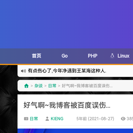
首页
Go
PHP
Linux
有点伤心了,今年净遇到王某海这种人.
难啊难...
杂谈
日常
好气啊~我博客被百度误伤...
>
>
>
七牛的JS SDK 的文档真坑啊.
蓝奏云分享部分地区无法访问需手动修改www.lanzous.
好气啊~我博客被百度误伤...
好气啊~原来使用的CDN服务商莫名其妙的给我服
遇见一个沙雕汽车人.
日常
KIENG
5年前 (2021-08-27)
38
2022-09-04被罚款200元记6分.