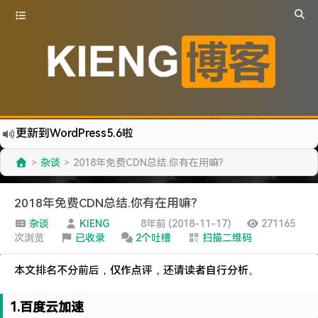
更新到WordPress5.6啦
有点伤心了,今年净遇到王某海这种人.
杂谈
2018年免费CDN总结.你有在用嘛?
>
>
难啊难...
七牛的JS SDK 的文档真坑啊.
2018年免费CDN总结.你有在用嘛?
蓝奏云分享部分地区无法访问需手动修改www.lanzous.com变为:www.lanzoux.com
杂谈
KIENG
8年前 (2018-11-17)
271165
次浏览
已收录
2个吐槽
扫描二维码
好气啊~原来使用的CDN服务商莫名其妙的给我服务取消了~
遇见一个沙雕汽车人.
本文排名不分前后，仅作点评，还请读者自行分析。
2022-09-04被罚款200元记6分.
特么的.电脑风扇坏了.快递还全部停发.太难了...求求了.疫情赶紧走吧.
1.百度云加速