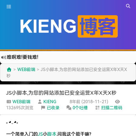
难啊难!要钱难!
更新到WordPress5.6啦
WEB前端
JS小脚本,为您的网站添加已安全运营X年X天X
>
>
有点伤心了,今年净遇到王某海这种人.
秒
难啊难...
JS小脚本,为您的网站添加已安全运营X年X天X秒
七牛的JS SDK 的文档真坑啊.
WEB前端
KIENG
8年前 (2018-11-21)
蓝奏云分享部分地区无法访问需手动修改www.lanzous.com变为:www.lanzoux.com
132695次浏览
已收录
0个吐槽
扫描二维码
好气啊~原来使用的CDN服务商莫名其妙的给我服务取消了~
遇见一个沙雕汽车人.
｡◕‿◕｡
2022-09-04被罚款200元记6分.
一个简单入门的
JS
小
脚本
,问我这个能干嘛?