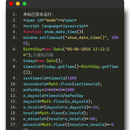
本站已安全运行:
<
span id
=
"momk"
></
span
>
<
script language
=
javascript
>
function
 show_date_time
(){
window
.
setTimeout
(
"show_date_time()"
,
100
0
);
BirthDay
=
new
Date
(
"05-06-2016 12:12:2
4"
);
//建站日期
today
=
new
Date
();
timeold
=(
today
.
getTime
()-
BirthDay
.
getTime
());
sectimeold
=
timeold
/
1000
secondsold
=
Math
.
floor
(
sectimeold
);
msPerDay
=
24
*
60
*
60
*
1000
e_daysold
=
timeold
/
msPerDay
daysold
=
Math
.
floor
(
e_daysold
);
e_hrsold
=(
daysold
-
e_daysold
)*-
24
;
hrsold
=
Math
.
floor
(
e_hrsold
);
e_minsold
=(
hrsold
-
e_hrsold
)*-
60
;
minsold
=
Math
.
floor
((
hrsold
-
e_hrsold
)*-
6