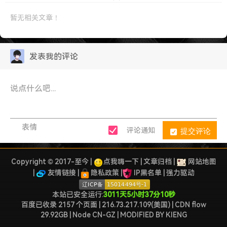
暂无相关文章！
发表我的评论
表情
提交评论
评论通知
Copyright © 2017-至今 |
点我嗨一下
|
文章归档
|
网站地图
|
友情链接
|
隐私政策
|
IP黑名单
|
强力驱动
本站已安全运行:
3011天5小时37分11秒
百度已收录 2157 个页面 | 216.73.217.109(美国) | CDN flow
29.92GB | Node CN-GZ
| MODIFIED BY
KIENG