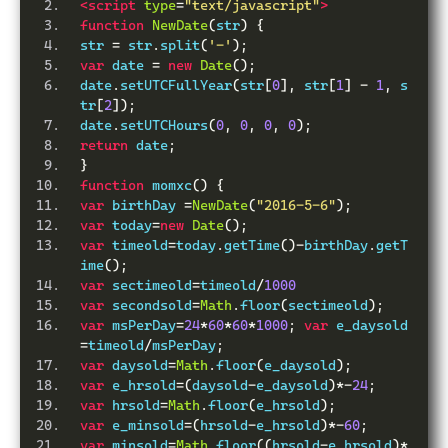
<script
type
=
"text/javascript"
>
function
NewDate
(
str
)
{
str 
=
 str
.
split
(
'-'
);
var
 date 
=
new
Date
();
date
.
setUTCFullYear
(
str
[
0
],
 str
[
1
]
-
1
,
 s
tr
[
2
]);
date
.
setUTCHours
(
0
,
0
,
0
,
0
);
return
 date
;
}
function
 momxc
()
{
var
 birthDay 
=
NewDate
(
"2016-5-6"
);
var
 today
=
new
Date
();
var
 timeold
=
today
.
getTime
()-
birthDay
.
getT
ime
();
var
 sectimeold
=
timeold
/
1000
var
 secondsold
=
Math
.
floor
(
sectimeold
);
var
 msPerDay
=
24
*
60
*
60
*
1000
;
var
 e_daysold
=
timeold
/
msPerDay
;
var
 daysold
=
Math
.
floor
(
e_daysold
);
var
 e_hrsold
=(
daysold
-
e_daysold
)*-
24
;
var
 hrsold
=
Math
.
floor
(
e_hrsold
);
var
 e_minsold
=(
hrsold
-
e_hrsold
)*-
60
;
var
 minsold
=
Math
.
floor
((
hrsold
-
e_hrsold
)*