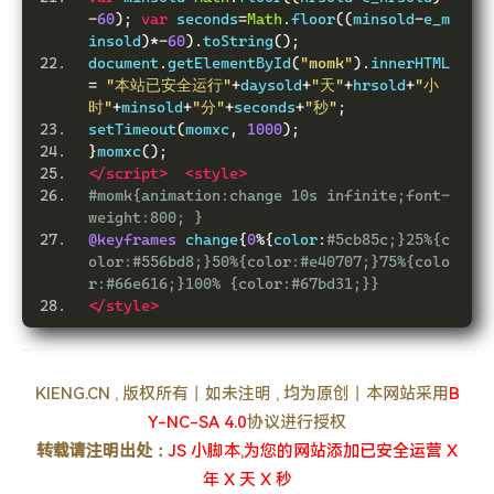
-
60
);
var
 seconds
=
Math
.
floor
((
minsold
-
e_m
insold
)*-
60
).
toString
();
document
.
getElementById
(
"momk"
).
innerHTML 
=
"本站已安全运行"
+
daysold
+
"天"
+
hrsold
+
"小
时"
+
minsold
+
"分"
+
seconds
+
"秒"
;
setTimeout
(
momxc
,
1000
);
}
momxc
();
</script>
<style>
#momk{animation:change 10s infinite;font-
weight:800; }
@keyframes
 change
{
0
%{
color
:
#5cb85c;}25%{c
olor:#556bd8;}50%{color:#e40707;}75%{colo
r:#66e616;}100% {color:#67bd31;}}
</style>
KIENG.CN , 版权所有丨如未注明 , 均为原创丨本网站采用
B
Y-NC-SA 4.0
协议进行授权
转载请注明出处：
JS 小脚本,为您的网站添加已安全运营 X
年 X 天 X 秒