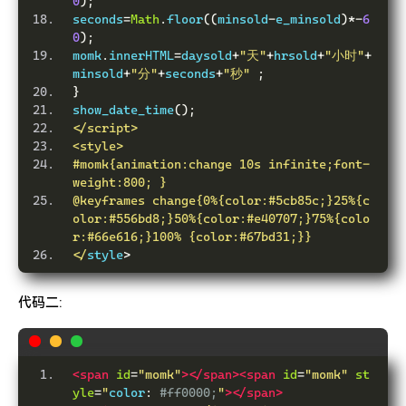
0
);
seconds
=
Math
.
floor
((
minsold
-
e_minsold
)*-
6
0
);
momk
.
innerHTML
=
daysold
+
"天"
+
hrsold
+
"小时"
+
minsold
+
"分"
+
seconds
+
"秒"
;
}
show_date_time
();
<
/script>
<style>
#momk{animation:change 10s infinite;font-
weight:800; }
@keyframes change{0%{color:#5cb85c;}25%{c
olor:#556bd8;}50%{color:#e40707;}75%{colo
r:#66e616;}100% {color:#67bd31;}}
</
style
>
代码二:
<span
id
=
"momk"
></span><span
id
=
"momk"
st
yle
=
"
color
:
#ff0000;
"
></span>