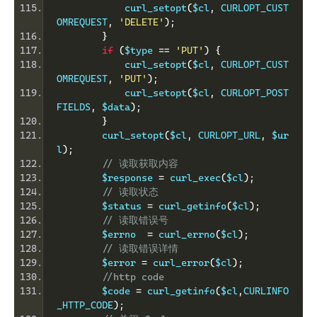
            curl_setopt
(
$cl
,
 CURLOPT_CUST
OMREQUEST
,
'DELETE'
);
}
if
(
$type 
==
'PUT'
)
{
            curl_setopt
(
$cl
,
 CURLOPT_CUST
OMREQUEST
,
'PUT'
);
            curl_setopt
(
$cl
,
 CURLOPT_POST
FIELDS
,
 $data
);
}
        curl_setopt
(
$cl
,
 CURLOPT_URL
,
 $ur
l
);
// 读取获取内容
        $response 
=
 curl_exec
(
$cl
);
// 读取状态
        $status 
=
 curl_getinfo
(
$cl
);
// 读取错误号
        $errno  
=
 curl_errno
(
$cl
);
// 读取错误详情
        $error 
=
 curl_error
(
$cl
);
//http code
        $code 
=
 curl_getinfo
(
$cl
,
CURLINFO
_HTTP_CODE
);