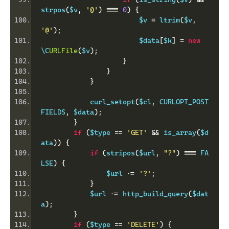
strpos
(
$v
,
'@'
)
===
0
)
{
                        $v 
=
 ltrim
(
$v
,
'@'
);
                        $data
[
$k
]
=
new
\C
URLFile
(
$v
);
}
}
}
            curl_setopt
(
$cl
,
 CURLOPT_POST
FIELDS
,
 $data
);
}
if
(
$type 
==
'GET'
&&
 is_array
(
$d
ata
))
{
if
(
stripos
(
$url
,
"?"
)
===
 FA
LSE
)
{
                $url 
.=
'?'
;
}
            $url 
.=
 http_build_query
(
$dat
a
);
}
if
(
$type 
==
'DELETE'
)
{