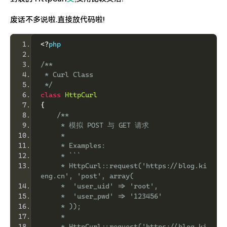
特么的.电脑风扇坏了.快递还全部停发.太难了...求求了.疫情赶紧走吧.
废话不多说啦.直接放代码啦!
<?
php
/**
 * Curl Class
 */
class
HttpCurl
{
/**
     * 模拟 POST 与 GET 请求
     *
     * Examples:
     * ```
     * HttpCurl::request('https://blog.ki
eng.cn', 'post', array(
     *  'user_uid' => 'root',
     *  'user_pwd' => '123456'
     * ));
     *
     * HttpCurl::request('https://blog.ki