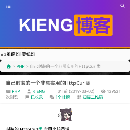
难啊难!要钱难!
更新到WordPress5.6啦
PHP
自己封装的一个非常实用的HttpCurl类
>
>
有点伤心了,今年净遇到王某海这种人.
难啊难...
自己封装的一个非常实用的HttpCurl类
七牛的JS SDK 的文档真坑啊.
PHP
KIENG
8年前 (2019-03-02)
139531
次浏览
已收录
1个吐槽
扫描二维码
蓝奏云分享部分地区无法访问需手动修改www.lanzous.com变为:www.lanzoux.com
好气啊~原来使用的CDN服务商莫名其妙的给我服务取消了~
遇见一个沙雕汽车人.
2022-09-04被罚款200元记6分.
封装的 HttpCurl
类
,实用比较灵活.