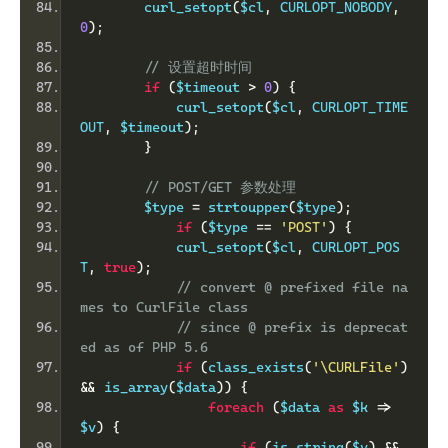
        curl_setopt
(
$cl
,
 CURLOPT_NOBODY
,
0
);
// 设置超时时间
if
(
$timeout 
>
0
)
{
            curl_setopt
(
$cl
,
 CURLOPT_TIME
OUT
,
 $timeout
);
}
// POST/GET 参数处理
        $type 
=
 strtoupper
(
$type
);
if
(
$type 
==
'POST'
)
{
            curl_setopt
(
$cl
,
 CURLOPT_POS
T
,
true
);
// convert @ prefixed file na
mes to CurlFile class
// since @ prefix is deprecat
ed as of PHP 5.6
if
(
class_exists
(
'\CURLFile'
)
&&
 is_array
(
$data
))
{
foreach
(
$data 
as
 $k 
=>
$v
)
{
if
(
is_string
(
$v
)
&&