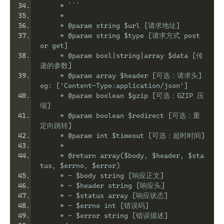
     * ```
     *
     * @param string $url [请求地址]
     * @param string $type [请求方式 post 
or get]
     * @param bool|string|array $data [传
递的参数]
     * @param array $header [可选：请求头] 
eg: ['Content-Type:application/json']
     * @param boolean $gzip [可选：GZIP 压
缩]
     * @param boolean $redirect [可选：重
定向跳转]
     * @param int $timeout [可选：超时时间]
     *
     * @return array($body, $header, $sta
tus, $errno, $error)
     * - $body string [响应正文]
     * - $header string [响应头]
     * - $status array [响应状态]
     * - $errno int [错误码]
     * - $error string [错误描述]