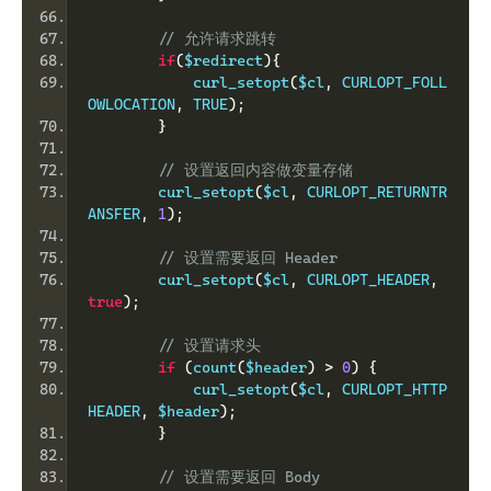
// 允许请求跳转
if
(
$redirect
){
            curl_setopt
(
$cl
,
 CURLOPT_FOLL
OWLOCATION
,
 TRUE
);
}
// 设置返回内容做变量存储
        curl_setopt
(
$cl
,
 CURLOPT_RETURNTR
ANSFER
,
1
);
// 设置需要返回 Header
        curl_setopt
(
$cl
,
 CURLOPT_HEADER
,
true
);
// 设置请求头
if
(
count
(
$header
)
>
0
)
{
            curl_setopt
(
$cl
,
 CURLOPT_HTTP
HEADER
,
 $header
);
}
// 设置需要返回 Body