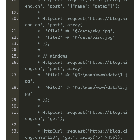
eng.cn', 'post', '{"name": "peter"}');
     *
     * HttpCurl::request('https://blog.ki
eng.cn', 'post', array(
     *  'file1' => '@/data/sky.jpg',
     *  'file2' => '@/data/bird.jpg'
     * ));
     *
     * // windows
     * HttpCurl::request('https://blog.ki
eng.cn', 'post', array(
     *  'file1' => '@G:\wamp\www\data\1.j
pg',
     *  'file2' => '@G:\wamp\www\data\2.j
pg'
     * ));
     *
     * HttpCurl::request('https://blog.ki
eng.cn', 'get');
     *
     * HttpCurl::request('https://blog.ki
eng.cn?a=123', 'get', array('b'=>456));