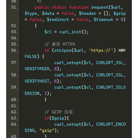
     */
public
static
function
 request
(
$url
,
$type
,
 $data 
=
false
,
 $header 
=
[],
 $gzip 
=
false
,
 $redirect 
=
false
,
 $timeout 
=
0
)
{
        $cl 
=
 curl_init
();
// 兼容 HTTPS
if
(
stripos
(
$url
,
'https://'
)
!==
FALSE
)
{
            curl_setopt
(
$cl
,
 CURLOPT_SSL_
VERIFYPEER
,
0
);
            curl_setopt
(
$cl
,
 CURLOPT_SSL_
VERIFYHOST
,
0
);
            curl_setopt
(
$cl
,
 CURLOPT_SSLV
ERSION
,
1
);
}
// GZIP 压缩
if
(
$gzip
){
            curl_setopt
(
$cl
,
 CURLOPT_ENCO
DING
,
"gzip"
);
}