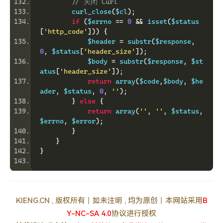
// 关闭 Curl
        curl_close
(
$cl
);
if
(
$errno 
==
0
&&
 isset
(
$status
[
'http_code'
]))
{
            $header 
=
 substr
(
$response
,
0
,
 $status
[
'header_size'
]);
            $body 
=
 substr
(
$response
,
 $st
atus
[
'header_size'
]);
return
 array
(
$code
,
$body
,
 $he
ader
,
 $status
,
0
,
''
);
}
else
{
return
 array
(
''
,
''
,
 $status
,
$errno
,
 $error
);
}
}
}
KIENG.CN , 版权所有丨如未注明 , 均为原创丨本网站采用
B
Y-NC-SA 4.0
协议进行授权