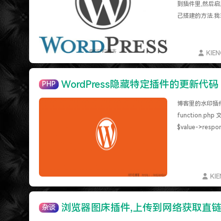
特么的.电脑风扇坏了.快递还全部停发.太难了...求
到插件里,然后启
难啊难!要钱难!
己搭建的方法.我
更新到WordPress5.6啦
KIE
WordPress隐藏特定插件的更新代码
PHP
博客里的水印插
function.php 
$value->respo
KI
浏览器图床插件,上传到网络获取直链
杂谈