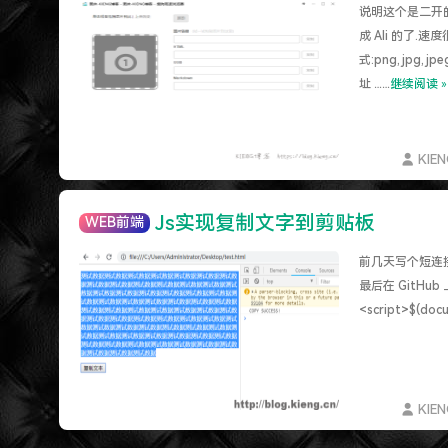
说明这个是二开的
成 Ali 的了.
式:png,jpg
址 ……
继续阅读 »
KIE
Js实现复制文字到剪贴板
WEB前端
前几天写个短连接
最后在 GitHu
<script>$(docu
KIE