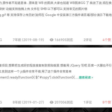
,原作者不知道是谁...原来是 WB 的图床,大家也知道 WB图床GG 了.我改了改,现在换
速度很快! 功能支持拖拽上传.文件在 5MB 以下都可以.支持常见的图片格
,jpeg,gif 等.支持保存上传历史(如何在 Google 中安装第三方插件请百毒)部分演示下载地
NG
7年前 (2019-08-19)
166905浏览
2评论
4
个赞
项目,想要把生成好的短连接复制到剪贴板里.想着用 JQuery 写吧.百度一大圈也不行
b 上找到这样一个 js插件非常不错.用了这个插件非常简单
ment).ready(function(){ $("#copy").click(function(){……
继续阅读 »
NG
8年前 (2019-01-27)
207006浏览
1评论
8
个赞