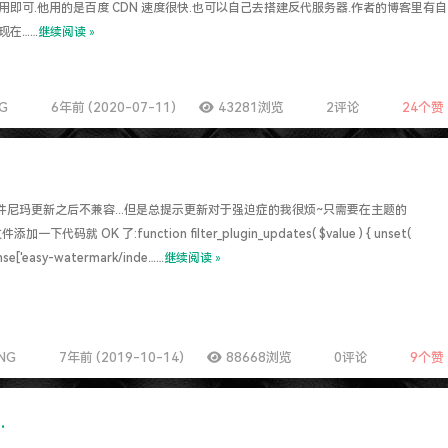
求了.疫情赶紧走吧.
用即可.他用的是百度 CDN 速度很快.也可以自己去搭建反代服务器.作者的博客里有自
现在……
继续阅读 »
NG
6年前 (2020-07-11)
43281浏览
2评论
24
个赞
件尼玛更新之后不兼容...但是总提示更新对于强迫症的我很烦~只需要在主题的
文件添加一下代码就 OK 了:function filter_plugin_updates( $value ) { unset(
nse['easy-watermark/inde……
继续阅读 »
ENG
7年前 (2019-10-14)
88668浏览
0评论
9
个赞
.