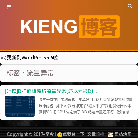
更新到WordPress5.6啦
有点伤心了,今年净遇到王某海这种人.
标签：流量异常
难啊难...
七牛的JS SDK 的文档真坑啊.
[吐槽]B-T面板监听流量异常(还以为被D)...
蓝奏云分享部分地区无法访问需手动修改www.lanzous.com变为:www.lanzoux.com
博客一直在用宝塔面板.. 简单好用...这几天我发现我的流量
好气啊~原来使用的CDN服务商莫名其妙的给我服务取消了~
咔咔的跑...如下图:我寻思完了?被人干了?我也没做什么坏
事啊!CC 吧 CPU 坑定满了.DD 吧这点量还不行...(没啥感
遇见一个沙雕汽车人.
觉)但是我怕把我服务器流量跑没了啊..我尝试只开宝塔端
2022-09-04被罚款200元记6分.
口和 443,80,其他全部都关了.这个流量也一直有.咱也不是
付费用户只能自己安装一个流量监听了看看到底……
继续阅
特么的.电脑风扇坏了.快递还全部停发.太难了...求求了.疫情赶紧走吧.
Copyright © 2017-至今 |
点我嗨一下
|
文章归档
|
网站地图
读 »