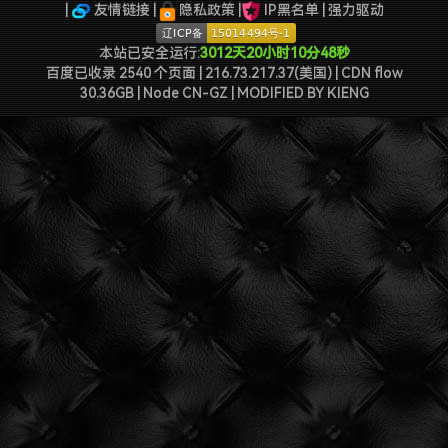
特么的.电脑风扇坏了.快递还全部停发.太难了...求求了.疫情赶紧走吧.
|
友情链接
|
隐私政策
|
IP黑名单
|
强力驱动
本站已安全运行:
3012天20小时10分48秒
百度已收录 2540 个页面 | 216.73.217.37(美国) | CDN flow
30.36GB | Node CN-GZ
| MODIFIED BY
KIENG