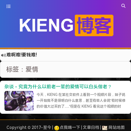
难啊难!要钱难!
更新到WordPress5.6啦
标签：爱情
有点伤心了,今年净遇到王某海这种人.
难啊难...
杂谈 - 究竟为什么以前老一辈的爱情可以白头偕老？
七牛的JS SDK 的文档真坑啊.
今天，KIENG 在某社交软件上看到一个视频片段，妹子说
蓝奏云分享部分地区无法访问需手动修改www.lanzous.com变为:www.lanzoux.com
一开始我不是很明白什么意思，甚至有些人会说“有时候修
的价值大过买的了……”但是在 KIENG 看完这个视频的时
好气啊~原来使用的CDN服务商莫名其妙的给我服务取消了~
候，感觉作者想表达的意思是“想不想白头偕老，在于你自
遇见一个沙雕汽车人.
己是否愿意去维系这段感情！”也确实，在这个浮躁、急功
近利、思想“开放”的社会，很多人一有矛盾，就选择分手、
2022-09-04被罚款200元记6分.
Copyright © 2017-至今 |
点我嗨一下
|
文章归档
|
网站地图
离婚，而以前的人，更懂得忍让、理……
继续阅读 »