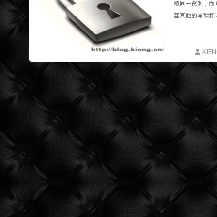
遇见一个沙雕汽车人.
取同一资源，而互
2022-09-04被罚款200元记6分.
塞其他的写锁和
特么的.电脑风扇坏了.快递还全部停发.太难了...求
KIE