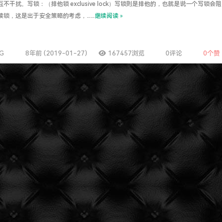
不干扰。写锁：（排他锁 exclusive lock）写锁则是排他的，也就是说一个写锁会阻
读锁，这是出于安全策略的考虑，……
继续阅读 »
求了.疫情赶紧走吧.
NG
8年前 (2019-01-27)
167457浏览
0评论
0
个赞