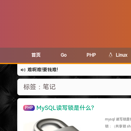
首页
Go
PHP
Linux
难啊难!要钱难!
更新到WordPress5.6啦
标签：笔记
有点伤心了,今年净遇到王某海这种人.
难啊难...
七牛的JS SDK 的文档真坑啊.
MySQL读写锁是什么?
PHP
蓝奏云分享部分地区无法访问需手动修改www.lanzous.
mysql 读写
好气啊~原来使用的CDN服务商莫名其妙的给我服
锁：（共享锁 s