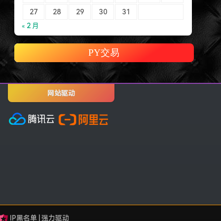
27
28
29
30
31
« 2 月
PY交易
网站驱动
IP黑名单
|
强力驱动