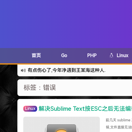
首页
Go
PHP
Linux
有点伤心了,今年净遇到王某海这种人.
难啊难...
标签：错误
七牛的JS SDK 的文档真坑啊.
蓝奏云分享部分地区无法访问需手动修改www.lanzous.
好气啊~原来使用的CDN服务商莫名其妙的给我服
解决Sublime Text按ESC之后无法编辑
Linux
遇见一个沙雕汽车人.
前几天 subli
2022-09-04被罚款200元记6分.
候,文件直接无法编辑