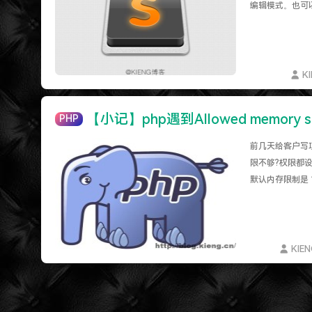
特么的.电脑风扇坏了.快递还全部停发.太难了...求
编辑模式。也可以直接
难啊难!要钱难!
更新到WordPress5.6啦
K
【小记】php遇到Allowed memory si
PHP
前几天给客户写项目,发
限不够?权限都设置
默认内存限制是 12
KIE