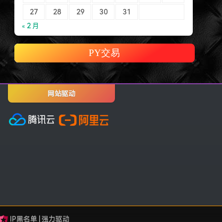
27
28
29
30
31
« 2 月
PY交易
网站驱动
IP黑名单
|
强力驱动