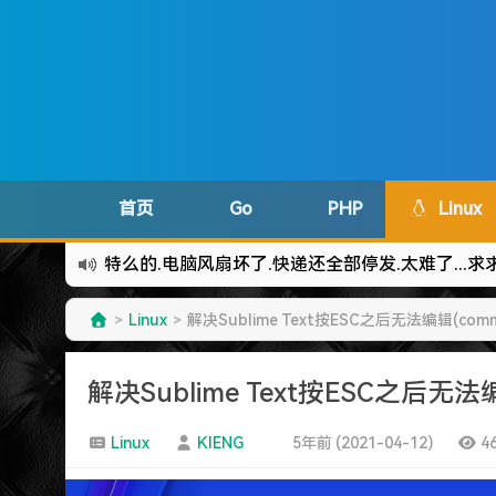
首页
Go
PHP
Linux
难啊难!要钱难!
更新到WordPress5.6啦
Linux
解决Sublime Text按ESC之后无法编辑(comm
>
>
有点伤心了,今年净遇到王某海这种人.
难啊难...
解决Sublime Text按ESC之后无法编
七牛的JS SDK 的文档真坑啊.
蓝奏云分享部分地区无法访问需手动修改www.lanzous.
Linux
KIENG
5年前 (2021-04-12)
4
好气啊~原来使用的CDN服务商莫名其妙的给我服