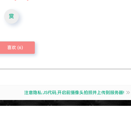
赏
喜欢 (
6
)
注意隐私:JS代码,开启前摄像头拍照并上传到服务器!