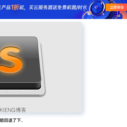
求了.疫情赶紧走吧.
能回退了下..