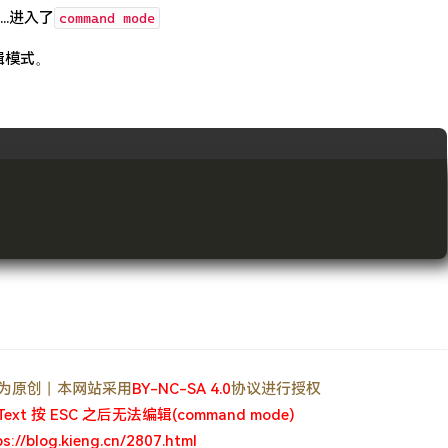
..进入了
command mode
编辑模式。
, 均为原创丨本网站采用
BY-NC-SA 4.0
协议进行授权
 Text 按 ESC 之后无法编辑(command mode)
ps://blog.kieng.cn/2807.html