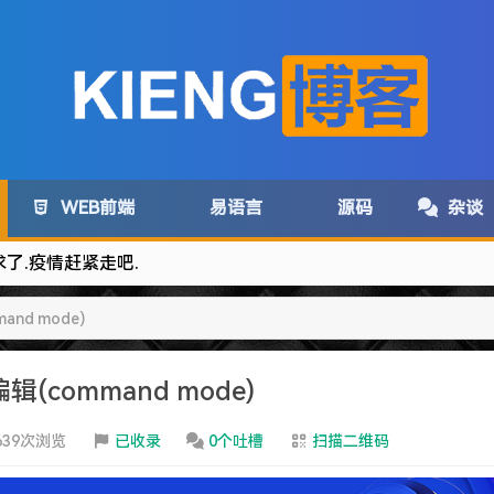
WEB前端
易语言
源码
杂谈
and mode)
辑(command mode)
com变为:www.lanzoux.com
639次浏览
已收录
0个吐槽
扫描二维码
务取消了~