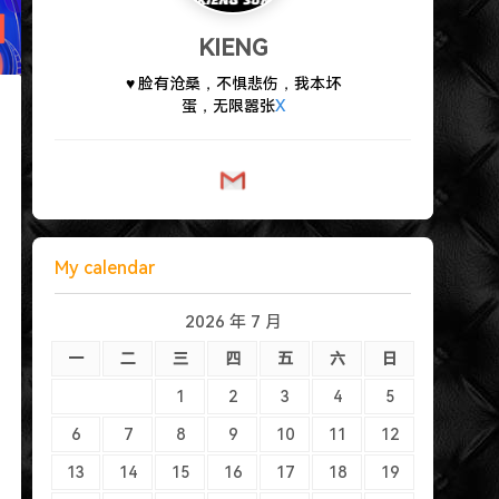
KIENG
♥ 脸有沧桑，不惧悲伤，我本坏
蛋，无限嚣张
w
My calendar
2026 年 7 月
一
二
三
四
五
六
日
1
2
3
4
5
6
7
8
9
10
11
12
13
14
15
16
17
18
19