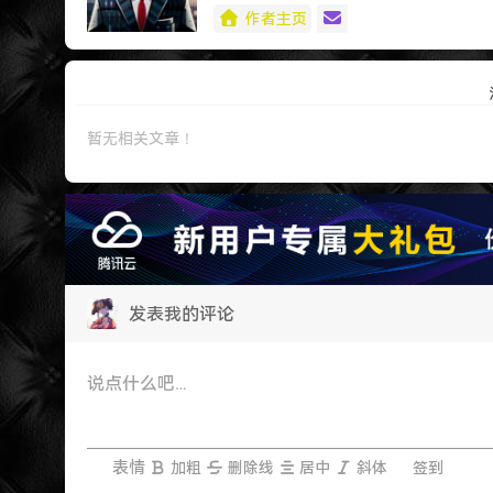
作者主页
暂无相关文章！
发表我的评论
表情
加粗
删除线
居中
斜体
签到