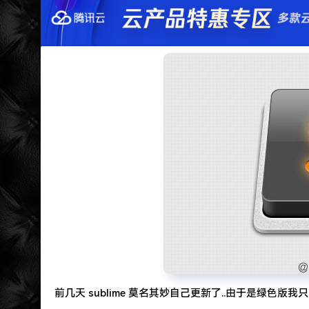
遇见一个沙雕汽车人.
2022-09-04被罚款200元记6分.
特么的.电脑风扇坏了.快递还全部停发.太难了...求
前几天 sublime 莫名其妙自己更新了..由于是绿色版我只