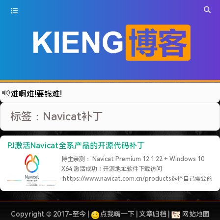
特么的.电脑风扇坏了.快递还全部停发.太难了...求求了.疫情赶紧走吧.
难啊难!要钱难!
更新到WordPress5.6啦
标签：Navicat补丁
有点伤心了,今年净遇到王某海这种人.
难啊难...
PJ激活Navicat全系产品的开源代码补丁
七牛的JS SDK 的文档真坑啊.
博主亲测： Navicat Premium 12.1.22 + Windows 10
蓝奏云分享部分地区无法访问需手动修改www.lanzous.com变为:www.lanzoux.com
X64 激活成功！开源地址软件下载访问
:https://www.navicat.com.cn/products选择自己需要的
好气啊~原来使用的CDN服务商莫名其妙的给我服务取消了~
产品点击【免费试用】即可下载软件！操作过程1.访问地
遇见一个沙雕汽车人.
址，下载PJ程序！注意 X64 的系统要选择 X64 的软件！2.
将软件包……
继续阅读 »
2022-09-04被罚款200元记6分.
Copyright © 2017-至今 |
点我嗨一下
|
文章归档
|
网站地图