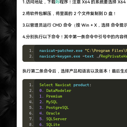
1.访问地址，下载
PJ
程序！注意 X64 的系统要选择 X64
2.将软件包解压，将里面的 2 个文件复制到 D 盘！
3.以管理员运行 CMD 命令（按 Win + X，选择 命
4.分别执行以下命令！其中第一条命令中引号中的内容伟 N
navicat
-
patcher
.
exe 
"C:\Program Files\
navicat
-
keygen
.
exe 
-
text 
./
RegPrivateK
执行第二条命令后，选择产品和语言以及版本！最后生
Select
Navicat
 product
:
0.
DataModeler
1.
Premium
2.
MySQL
3.
PostgreSQL
4.
Oracle
5.
SQLServer
6.
SQLite