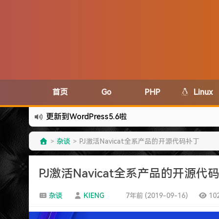
首页
Go
PHP
Linux
有点伤心了,今年净遇到王某海这种人.
难啊难...
杂谈
PJ激活Navicat全系产品的开源代码补丁
>
>
七牛的JS SDK 的文档真坑啊.
蓝奏云分享部分地区无法访问需手动修改www.lanzous.
PJ激活Navicat全系产品的开源代
好气啊~原来使用的CDN服务商莫名其妙的给我服
遇见一个沙雕汽车人.
杂谈
KIENG
7年前 (2019-09-16)
10
2022-09-04被罚款200元记6分.