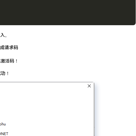
填入。
生成请求码
成激活码！
成功！