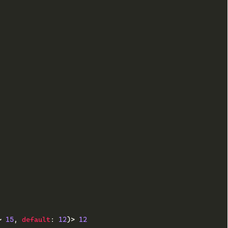
~
15
,
default
:
12
)>
12