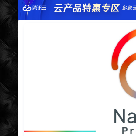
特么的.电脑风扇坏了.快递还全部停发.太难了...求
难啊难!要钱难!
更新到WordPress5.6啦