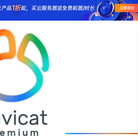
求了.疫情赶紧走吧.