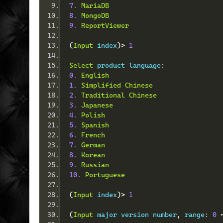
7.
MariaDB
8.
MongoDB
9.
ReportViewer
(
Input
 index
)>
1
Select
 product language
:
0.
English
1.
Simplified
Chinese
2.
Traditional
Chinese
3.
Japanese
4.
Polish
5.
Spanish
6.
French
7.
German
8.
Korean
9.
Russian
10.
Portuguese
(
Input
 index
)>
1
(
Input
 major version number
,
 range
:
0