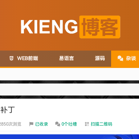
WEB前端
易语言
源码
杂谈
com变为:www.lanzoux.com
码补丁
务取消了~
2850次浏览
已收录
0个吐槽
扫描二维码