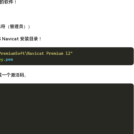
 的软件！
令提示符（管理员））
avicat 安装目录！
PremiumSoft\Navicat Premium 12"
ey
.
pem
成一个激活码。