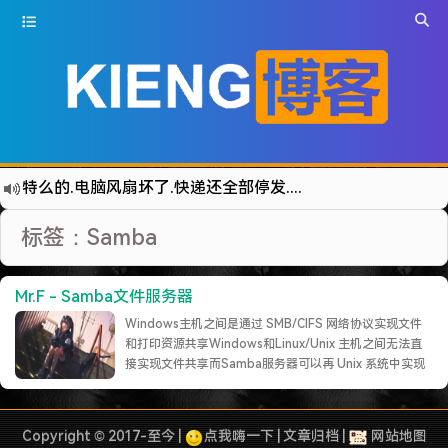
特么的.电脑风扇坏了.快递还全部停发.太难了...求求了.疫情赶紧走吧.
难啊难!要钱难!
标签：Samba
更新到WordPress5.6啦
有点伤心了,今年净遇到王某海这种人.
Mr.F - Samba文件服务器
难啊难...
Windows主机之间是通过 SMB/CIFS 网络协议实现文件
七牛的JS SDK 的文档真坑啊.
和打印资源共享Windows和Linux/Unix 主机之间无法直
接实现文件共享而Samba服务器可以再 Unix 系统中实现
蓝奏云分享部分地区无法访问需手动修改www.lanzous.com变为:www.lanzoux.com
SMB/CIFS 协议所以我们可以通过Samba服务器来实现
好气啊~原来使用的CDN服务商莫名其妙的给我服务取消了~
Windows和Linux之间的资源共享安装准备查看我们的
Linux中是否已经安装了Sambar……
继续阅读 »
遇见一个沙雕汽车人.
Copyright © 2017-至今 |
点我嗨一下
|
文章归档
|
网站地图