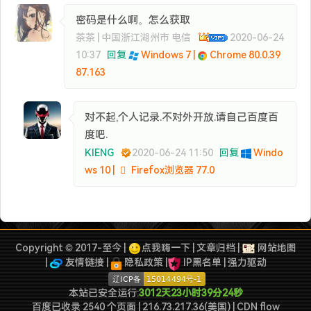
密码是什么啊。怎么获取
茶茶 | 中国浙江湖州市 电信
2020-06-24
10:37
回复
Windows 7 |
Chrome 80.0.39
87.163
对不起,个人记录.不对外开放.请自己百度百
度吧.
KIENG
2020-06-24 11:50
回复
Windo
ws 10 |
Firefox浏览器 77.0
Copyright © 2017-至今 |
点我嗨一下
|
文章归档
|
网站地图
|
友情链接
|
隐私政策
|
IP黑名单
|
强力驱动
本站已安全运行:
3012天23小时39分24秒
百度已收录 2540 个页面 | 216.73.217.36(美国) | CDN flow