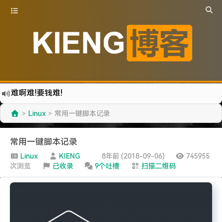
难啊难!要钱难!
更新到WordPress5.6啦
Linux
常用一键脚本记录
>
>
有点伤心了,今年净遇到王某海这种人.
难啊难...
常用一键脚本记录
七牛的JS SDK 的文档真坑啊.
Linux
KIENG
8年前 (2018-09-06)
745955
次浏览
已收录
9个吐槽
扫描二维码
蓝奏云分享部分地区无法访问需手动修改www.lanzous.com变为:www.lanzoux.com
好气啊~原来使用的CDN服务商莫名其妙的给我服务取消了~
遇见一个沙雕汽车人.
2022-09-04被罚款200元记6分.