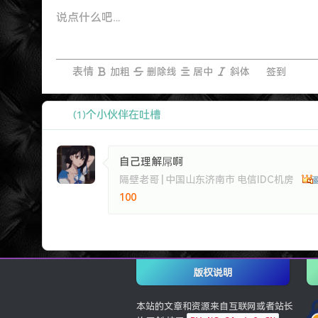
表情
加粗
删除线
居中
斜体
签到
个小伙伴在吐槽
(1)
自己理解屌啊
隔壁老哥 | 中国山东济南市 电信IDC机房
100
版权说明
本站的文章和资源来自互联网或者站长