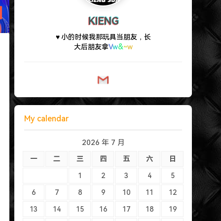
KIENG
♥ 小的时候我那玩具当朋友，长
大后朋友拿我当玩具。
My calendar
2026 年 7 月
一
二
三
四
五
六
日
1
2
3
4
5
6
7
8
9
10
11
12
13
14
15
16
17
18
19