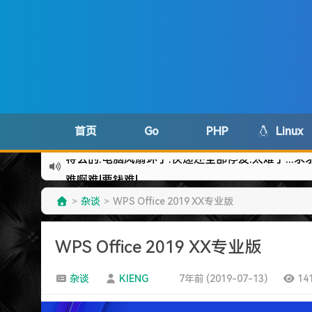
首页
Go
PHP
Linux
难啊难!要钱难!
更新到WordPress5.6啦
杂谈
WPS Office 2019 XX专业版
>
>
有点伤心了,今年净遇到王某海这种人.
难啊难...
WPS Office 2019 XX专业版
七牛的JS SDK 的文档真坑啊.
蓝奏云分享部分地区无法访问需手动修改www.lanzous.
杂谈
KIENG
7年前 (2019-07-13)
14
好气啊~原来使用的CDN服务商莫名其妙的给我服