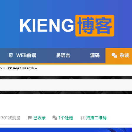
WEB前端
易语言
源码
杂谈
com变为:www.lanzoux.com
1701次浏览
已收录
1个吐槽
扫描二维码
务取消了~