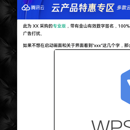
遇见一个沙雕汽车人.
2022-09-04被罚款200元记6分.
特么的.电脑风扇坏了.快递还全部停发.太难了...求
此为 XX 采购的
专业版
，带有金山有效数字签名，100%
广告打扰。
如果不想在启动画面和关于界面看到“xxx”这几个字，