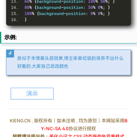
60
%
{
background
-
position
:
100
%
50
%;
}
80
%
{
background
-
position
:
50
%
0
%;
}
100
%
{
background
-
position
:
0
%
0
%;
}
}
示例:
类似于本博客头部效果,博主审美垃圾的很弄不出什么
好看的.大家自己改改颜色
演示
KIENG.CN , 版权所有丨如未注明 , 均为原创丨本网站采用
B
Y-NC-SA 4.0
协议进行授权
转载请注明出处：
美化小记之 CSS 动态渐变色背景样式