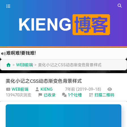
难啊难!要钱难!
更新到WordPress5.6啦
WEB前端
美化小记之CSS动态渐变色背景样式
>
>
有点伤心了,今年净遇到王某海这种人.
难啊难...
美化小记之CSS动态渐变色背景样式
七牛的JS SDK 的文档真坑啊.
WEB前端
KIENG
7年前 (2019-09-18)
139470次浏览
已收录
1个吐槽
扫描二维码
蓝奏云分享部分地区无法访问需手动修改www.lanzous.com变为:www.lanzoux.com
好气啊~原来使用的CDN服务商莫名其妙的给我服务取消了~
遇见一个沙雕汽车人.
2022-09-04被罚款200元记6分.