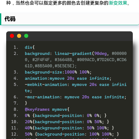
种，当然也会可以指定更多的颜色去创建更复杂的
渐变效果
。
代码
div
{
background
:
 linear
-
gradient
(
90deg
,
#00000
0, #2F4F4F, #36648B, #009ACD,#7D26CD,#CD6
61D,#8B5A00,#5E5E5E);
background
-
size
:
1000
%
100
%;
animation
:
mymove 
20s
 ease infinite
;
-
webkit
-
animation
:
 mymove 
20s
 ease infini
te
;
-
moz
-
animation
:
 mymove 
20s
 ease infinite
;
}
@keyframes
 mymove
{
0
%
{
background
-
position
:
0
%
0
%;
}
20
%{
background
-
position
:
0
%
50
%;
}
40
%{
background
-
position
:
50
%
100
%;
}
50
%
{
background
-
position
:
100
%
100
%;
}