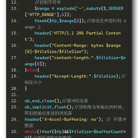
//切割字符串
    $range 
=
 explode
(
'-'
,
substr
(
$_SERVER
[
'HTTP_RANGE'
],
6
));
    fseek
(
$fp
,
$range
[
0
]);
//移动文件指针到 r
ange 上
    header
(
'HTTP/1.1 206 Partial Conten
t'
);
    header
(
"Content-Range: bytes $range
[0]-$fileSize/$fileSize"
);
    header
(
"content-length:"
.
$fileSize
-
$r
ange
[
0
]);
}
else
{
    header
(
"Accept-Length:"
.
$fileSize
);
//
响应大小
}
ob_end_clean
();
//缓冲区结束
ob_implicit_flush
();
//强制每当有输出的时候,
即刻把输出发送到浏览器
header
(
'X-Accel-Buffering: no'
);
// 不缓冲
数据
while
(!
feof
(
$fp
)&&
$fileSize
-
$bufferCount
>
0
){
//循环读取文件数据