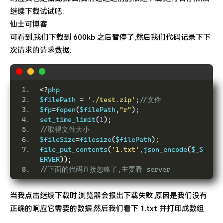
继续下载试试吧:
仙士可博客
可看到,我们下载到 600kb 之后暂停了,然后我们代码记录下下
次请求的请求数据:
<?
php
$filePath 
=
'./test.zip'
;
//文件
$fp
=
fopen
(
$filePath
,
"r"
);
set_time_limit
(
1
);
//取得文件大小
$fileSize
=
filesize
(
$filePath
);
file_put_contents
(
'1.txt'
,
json_encode
(
$_S
ERVER
));
//下面的代码直接忽略了,主要看 server
当我点击继续下载时,浏览器会报出下载失败,原因是我们没有
正确的响应它需要的数据,然后我们看下 1.txt 并打印成数组