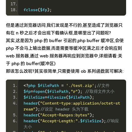
fclose
(
$fp
);
但是通过浏览器访问,我们发现是不行的,甚至造成了浏览器只
有在 n 秒之后才会出现下载确认框,是哪里出了问题呢?
其实,这是因为 php 的 buffer 引起的,php buffer 缓冲区,会使
php 不会马上输出数据,而是需要等缓冲区满之后才会响应到
web 服务器,通过 web 服务器再响应到浏览器中,详细请看:关
于 php 的 buffer(缓冲区)
那该怎么改呢?其实很简单,只需要使用 ob 系列函数就可解决:
<?
php $filePath 
=
'./test.zip'
;
//文件 
$fp
=
fopen
(
$filePath
,
"r"
);
//取得文件大小 
$fileSize
=
filesize
(
$filePath
);
header
(
"Content-type:application/octet-st
ream"
);
//设定 header 头为下载 
header
(
"Accept-Ranges:bytes"
);
header
(
"Accept-Length:"
.
$fileSize
);
//响应
大小 