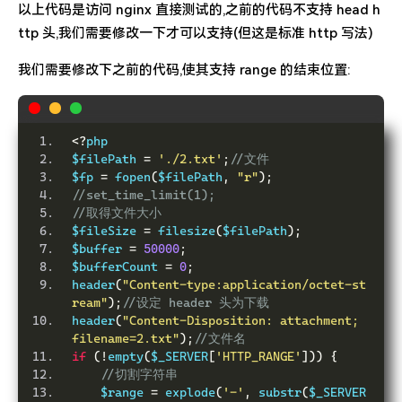
以上代码是访问 nginx 直接测试的,之前的代码不支持 head h
ttp 头,我们需要修改一下才可以支持(但这是标准 http 写法)
我们需要修改下之前的代码,使其支持 range 的结束位置:
<?
php
$filePath 
=
'./2.txt'
;
//文件
$fp 
=
 fopen
(
$filePath
,
"r"
);
//set_time_limit(1);
//取得文件大小
$fileSize 
=
 filesize
(
$filePath
);
$buffer 
=
50000
;
$bufferCount 
=
0
;
header
(
"Content-type:application/octet-st
ream"
);
//设定 header 头为下载
header
(
"Content-Disposition: attachment; 
filename=2.txt"
);
//文件名
if
(!
empty
(
$_SERVER
[
'HTTP_RANGE'
]))
{
//切割字符串
    $range 
=
 explode
(
'-'
,
 substr
(
$_SERVER