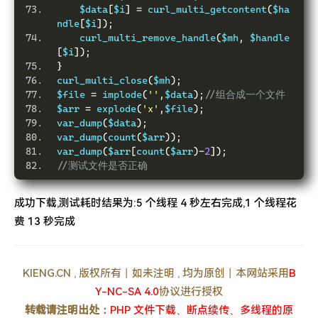
    $data
[
$i
]
=
 curl_multi_getcontent
(
$ha
ndle
[
$i
]);
    curl_multi_remove_handle
(
$mh
,
 $handle
[
$i
]);
}
curl_multi_close
(
$mh
);
$file 
=
 implode
(
''
,
$data
);
//组合成一个文件
$arr 
=
 explode
(
'x'
,
$file
);
var_dump
(
$data
);
var_dump
(
count
(
$arr
));
var_dump
(
$arr
[
count
(
$arr
)-
2
]);
//测试文件是否正确
成功下载,测试耗时结果为:5 个线程 4 秒左右完成,1 个线程花
费 13 秒完成
KIENG.CN , 版权所有丨如未注明 , 均为原创丨本网站采用
B
Y-NC-SA 4.0
协议进行授权
转载请注明出处：
PHP 文件下载、断点续传、多线程的原