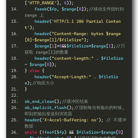
[
'HTTP_RANGE'
],
6
));
    fseek
(
$fp
,
 $range
[
0
]);
//移动文件指针到 
range 上
    header
(
'HTTP/1.1 206 Partial Conten
t'
);
    header
(
"Content-Range: bytes $range
[0]-$range[1]/$fileSize"
);
    $range
[
1
]>
0
&&
$fileSize
=
$range
[
1
];
//只
获取 range[1]的数量
    header
(
"content-length:"
.
 $fileSize 
-
 $range
[
0
]);
}
else
{
    header
(
"Accept-Length:"
.
 $fileSiz
e
);
//响应大小
}
ob_end_clean
();
//缓冲区结束
ob_implicit_flush
();
//强制每当有输出的时候,
即刻把输出发送到浏览器
header
(
'X-Accel-Buffering: no'
);
// 不缓冲
数据
while
(!
feof
(
$fp
)
&&
 $fileSize
-
$range
[
0
]