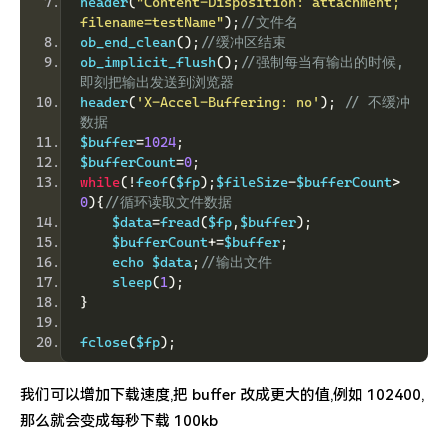
header
(
"Content-Disposition: attachment; 
filename=testName"
);
//文件名 
ob_end_clean
();
//缓冲区结束 
ob_implicit_flush
();
//强制每当有输出的时候,
即刻把输出发送到浏览器 
header
(
'X-Accel-Buffering: no'
);
// 不缓冲
数据
$buffer
=
1024
;
$bufferCount
=
0
;
while
(!
feof
(
$fp
);
$fileSize
-
$bufferCount
>
0
){
//循环读取文件数据
    $data
=
fread
(
$fp
,
$buffer
);
    $bufferCount
+=
$buffer
;
    echo $data
;
//输出文件
    sleep
(
1
);
}
fclose
(
$fp
);
我们可以增加下载速度,把 buffer 改成更大的值,例如 102400,
那么就会变成每秒下载 100kb