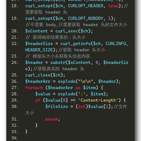
curl_setopt
(
$ch
,
 CURLOPT_HEADER
,
true
);
//
需要获取 header 头
curl_setopt
(
$ch
,
 CURLOPT_NOBODY
,
1
);
//不需要 body,只需要获取 header 头的文件大小
$sContent 
=
 curl_exec
(
$ch
);
// 获得响应结果里的：头大小
$headerSize 
=
 curl_getinfo
(
$ch
,
 CURLINFO_
HEADER_SIZE
);
//获取 header 头大小
// 根据头大小去获取头信息内容
$header 
=
 substr
(
$sContent
,
0
,
 $headerSiz
e
);
//获取真实的 header 头
curl_close
(
$ch
);
$headerArr 
=
 explode
(
"\r\n"
,
 $header
);
foreach
(
$headerArr 
as
 $item
)
{
    $value 
=
 explode
(
':'
,
 $item
);
if
(
$value
[
0
]
==
'Content-Length'
)
{
        $fileSize 
=
(
int
)
$value
[
1
];
//文件
大小
break
;
}
}