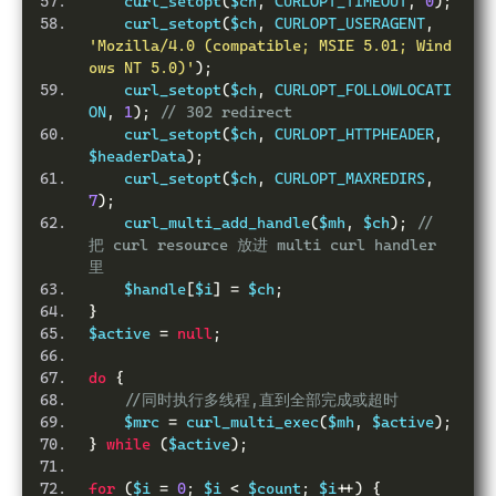
    curl_setopt
(
$ch
,
 CURLOPT_TIMEOUT
,
0
);
    curl_setopt
(
$ch
,
 CURLOPT_USERAGENT
,
'Mozilla/4.0 (compatible; MSIE 5.01; Wind
ows NT 5.0)'
);
    curl_setopt
(
$ch
,
 CURLOPT_FOLLOWLOCATI
ON
,
1
);
// 302 redirect
    curl_setopt
(
$ch
,
 CURLOPT_HTTPHEADER
,
$headerData
);
    curl_setopt
(
$ch
,
 CURLOPT_MAXREDIRS
,
7
);
    curl_multi_add_handle
(
$mh
,
 $ch
);
// 
把 curl resource 放进 multi curl handler 
里
    $handle
[
$i
]
=
 $ch
;
}
$active 
=
null
;
do
{
//同时执行多线程,直到全部完成或超时
    $mrc 
=
 curl_multi_exec
(
$mh
,
 $active
);
}
while
(
$active
);
for
(
$i 
=
0
;
 $i 
<
 $count
;
 $i
++)
{