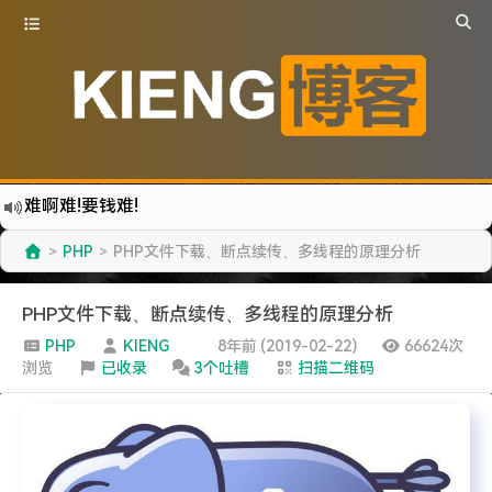
更新到WordPress5.6啦
有点伤心了,今年净遇到王某海这种人.
PHP
PHP文件下载、断点续传、多线程的原理分析
>
>
难啊难...
七牛的JS SDK 的文档真坑啊.
PHP文件下载、断点续传、多线程的原理分析
蓝奏云分享部分地区无法访问需手动修改www.lanzous.com变为:www.lanzoux.com
PHP
KIENG
8年前 (2019-02-22)
66624次
浏览
已收录
3个吐槽
扫描二维码
好气啊~原来使用的CDN服务商莫名其妙的给我服务取消了~
遇见一个沙雕汽车人.
2022-09-04被罚款200元记6分.
特么的.电脑风扇坏了.快递还全部停发.太难了...求求了.疫情赶紧走吧.