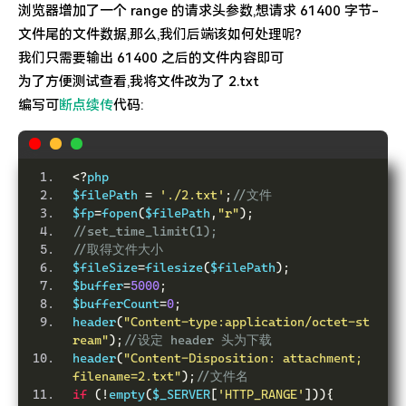
浏览器增加了一个 range 的请求头参数,想请求 61400 字节-
文件尾的文件数据,那么,我们后端该如何处理呢?
我们只需要输出 61400 之后的文件内容即可
为了方便测试查看,我将文件改为了 2.txt
编写可
断点续传
代码:
<?
php
$filePath 
=
'./2.txt'
;
//文件
$fp
=
fopen
(
$filePath
,
"r"
);
//set_time_limit(1);
//取得文件大小
$fileSize
=
filesize
(
$filePath
);
$buffer
=
5000
;
$bufferCount
=
0
;
header
(
"Content-type:application/octet-st
ream"
);
//设定 header 头为下载
header
(
"Content-Disposition: attachment; 
filename=2.txt"
);
//文件名
if
(!
empty
(
$_SERVER
[
'HTTP_RANGE'
])){