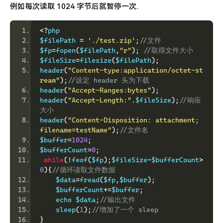
例如每次读取 1024 字节后就暂停一次.
<?
php 
$filePath 
=
'./test.zip'
;
//文件 
$fp
=
fopen
(
$filePath
,
"r"
);
//取得文件大小 
$fileSize
=
filesize
(
$filePath
);
header
(
"Content-type:application/octet-st
ream"
);
//设定 header 头为下载 
header
(
"Accept-Ranges:bytes"
);
header
(
"Accept-Length:"
.
$fileSize
);
//响应
大小 
header
(
"Content-Disposition: attachment; 
filename=testName"
);
//文件名 
$buffer
=
1024
;
$bufferCount
=
0
;
while
(!
feof
(
$fp
);
$fileSize
-
$bufferCount
>
0
){
//循环读取文件数据
    $data
=
fread
(
$fp
,
$buffer
);
    $bufferCount
+=
$buffer
;
    echo $data
;
//输出文件
    sleep
(
1
);
//增加了一个 sleep
}