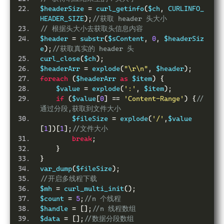
$headerSize 
=
 curl_getinfo
(
$ch
,
 CURLINFO_
HEADER_SIZE
);
//获取 header 头大小
// 根据头大小去获取头信息内容
$header 
=
 substr
(
$sContent
,
0
,
 $headerSiz
e
);
//获取真实的 header 头
curl_close
(
$ch
);
$headerArr 
=
 explode
(
"\r\n"
,
 $header
);
foreach
(
$headerArr 
as
 $item
)
{
    $value 
=
 explode
(
':'
,
 $item
);
if
(
$value
[
0
]
==
'Content-Range'
)
{
//
通过分段,获取到文件大小
        $fileSize 
=
 explode
(
'/'
,
$value
[
1
])[
1
];
//文件大小
break
;
}
}
var_dump
(
$fileSize
);
//开启多线程下载
$mh 
=
 curl_multi_init
();
$count 
=
5
;
//n 个线程
$handle 
=
[];
//n 线程数组
$data 
=
[];
//数据分段数组