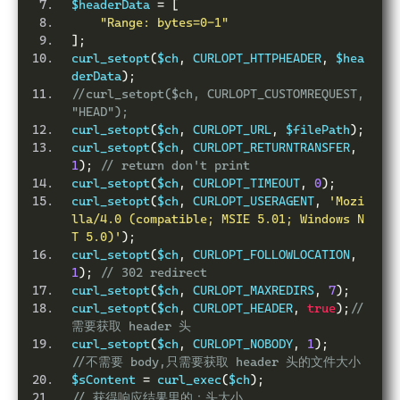
$headerData 
=
[
"Range: bytes=0-1"
];
curl_setopt
(
$ch
,
 CURLOPT_HTTPHEADER
,
 $hea
derData
);
//curl_setopt($ch, CURLOPT_CUSTOMREQUEST, 
"HEAD");
curl_setopt
(
$ch
,
 CURLOPT_URL
,
 $filePath
);
curl_setopt
(
$ch
,
 CURLOPT_RETURNTRANSFER
,
1
);
// return don't print
curl_setopt
(
$ch
,
 CURLOPT_TIMEOUT
,
0
);
curl_setopt
(
$ch
,
 CURLOPT_USERAGENT
,
'Mozi
lla/4.0 (compatible; MSIE 5.01; Windows N
T 5.0)'
);
curl_setopt
(
$ch
,
 CURLOPT_FOLLOWLOCATION
,
1
);
// 302 redirect
curl_setopt
(
$ch
,
 CURLOPT_MAXREDIRS
,
7
);
curl_setopt
(
$ch
,
 CURLOPT_HEADER
,
true
);
//
需要获取 header 头
curl_setopt
(
$ch
,
 CURLOPT_NOBODY
,
1
);
//不需要 body,只需要获取 header 头的文件大小
$sContent 
=
 curl_exec
(
$ch
);
// 获得响应结果里的：头大小