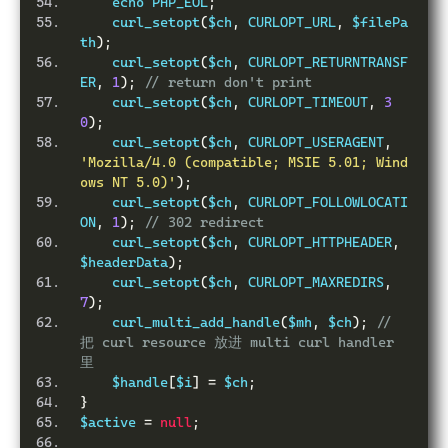
    echo PHP_EOL
;
    curl_setopt
(
$ch
,
 CURLOPT_URL
,
 $filePa
th
);
    curl_setopt
(
$ch
,
 CURLOPT_RETURNTRANSF
ER
,
1
);
// return don't print
    curl_setopt
(
$ch
,
 CURLOPT_TIMEOUT
,
3
0
);
    curl_setopt
(
$ch
,
 CURLOPT_USERAGENT
,
'Mozilla/4.0 (compatible; MSIE 5.01; Wind
ows NT 5.0)'
);
    curl_setopt
(
$ch
,
 CURLOPT_FOLLOWLOCATI
ON
,
1
);
// 302 redirect
    curl_setopt
(
$ch
,
 CURLOPT_HTTPHEADER
,
$headerData
);
    curl_setopt
(
$ch
,
 CURLOPT_MAXREDIRS
,
7
);
    curl_multi_add_handle
(
$mh
,
 $ch
);
// 
把 curl resource 放进 multi curl handler 
里
    $handle
[
$i
]
=
 $ch
;
}
$active 
=
null
;