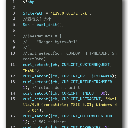
<?
php
$filePath 
=
'127.0.0.1/2.txt'
;
//查看文件大小
$ch 
=
 curl_init
();
//$headerData = [
//    "Range: bytes=0-1"
//];
//curl_setopt($ch, CURLOPT_HTTPHEADER, $h
eaderData);
curl_setopt
(
$ch
,
 CURLOPT_CUSTOMREQUEST
,
"HEAD"
);
curl_setopt
(
$ch
,
 CURLOPT_URL
,
 $filePath
);
curl_setopt
(
$ch
,
 CURLOPT_RETURNTRANSFER
,
1
);
// return don't print
curl_setopt
(
$ch
,
 CURLOPT_TIMEOUT
,
30
);
curl_setopt
(
$ch
,
 CURLOPT_USERAGENT
,
'Mozi
lla/4.0 (compatible; MSIE 5.01; Windows N
T 5.0)'
);
curl_setopt
(
$ch
,
 CURLOPT_FOLLOWLOCATION
,
1
);
// 302 redirect
curl_setopt
(
$ch
,
 CURLOPT_MAXREDIRS
,
7
);