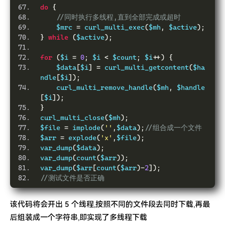
do
{
//同时执行多线程,直到全部完成或超时
    $mrc 
=
 curl_multi_exec
(
$mh
,
 $active
);
}
while
(
$active
);
for
(
$i 
=
0
;
 $i 
<
 $count
;
 $i
++)
{
    $data
[
$i
]
=
 curl_multi_getcontent
(
$ha
ndle
[
$i
]);
    curl_multi_remove_handle
(
$mh
,
 $handle
[
$i
]);
}
curl_multi_close
(
$mh
);
$file 
=
 implode
(
''
,
$data
);
//组合成一个文件
$arr 
=
 explode
(
'x'
,
$file
);
var_dump
(
$data
);
var_dump
(
count
(
$arr
));
var_dump
(
$arr
[
count
(
$arr
)-
2
]);
//测试文件是否正确
该代码将会开出 5 个线程,按照不同的文件段去同时下载,再最
后组装成一个字符串,即实现了多线程下载