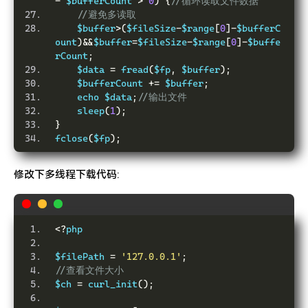
-
 $bufferCount 
>
0
)
{
//循环读取文件数据
//避免多读取
    $buffer
>(
$fileSize
-
$range
[
0
]-
$bufferC
ount
)&&
$buffer
=
$fileSize
-
$range
[
0
]-
$buffe
rCount
;
    $data 
=
 fread
(
$fp
,
 $buffer
);
    $bufferCount 
+=
 $buffer
;
    echo $data
;
//输出文件
    sleep
(
1
);
}
fclose
(
$fp
);
修改下多线程下载代码:
<?
php
$filePath 
=
'127.0.0.1'
;
//查看文件大小
$ch 
=
 curl_init
();