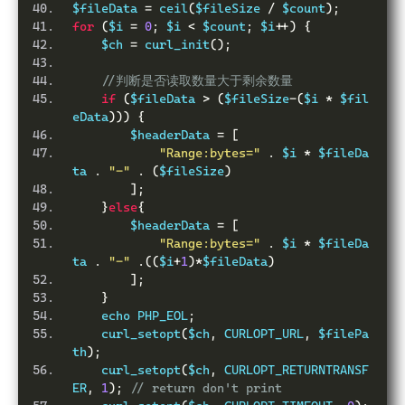
$fileData 
=
 ceil
(
$fileSize 
/
 $count
);
for
(
$i 
=
0
;
 $i 
<
 $count
;
 $i
++)
{
    $ch 
=
 curl_init
();
//判断是否读取数量大于剩余数量
if
(
$fileData 
>
(
$fileSize
-(
$i 
*
 $fil
eData
)))
{
        $headerData 
=
[
"Range:bytes="
.
 $i 
*
 $fileDa
ta 
.
"-"
.
(
$fileSize
)
];
}
else
{
        $headerData 
=
[
"Range:bytes="
.
 $i 
*
 $fileDa
ta 
.
"-"
.((
$i
+
1
)*
$fileData
)
];
}
    echo PHP_EOL
;
    curl_setopt
(
$ch
,
 CURLOPT_URL
,
 $filePa
th
);
    curl_setopt
(
$ch
,
 CURLOPT_RETURNTRANSF
ER
,
1
);
// return don't print