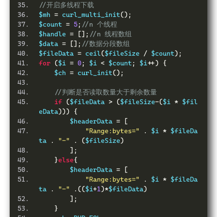
//开启多线程下载
$mh 
=
 curl_multi_init
();
$count 
=
5
;
//n 个线程
$handle 
=
[];
//n 线程数组
$data 
=
[];
//数据分段数组
$fileData 
=
 ceil
(
$fileSize 
/
 $count
);
for
(
$i 
=
0
;
 $i 
<
 $count
;
 $i
++)
{
    $ch 
=
 curl_init
();
//判断是否读取数量大于剩余数量
if
(
$fileData 
>
(
$fileSize
-(
$i 
*
 $fil
eData
)))
{
        $headerData 
=
[
"Range:bytes="
.
 $i 
*
 $fileDa
ta 
.
"-"
.
(
$fileSize
)
];
}
else
{
        $headerData 
=
[
"Range:bytes="
.
 $i 
*
 $fileDa
ta 
.
"-"
.((
$i
+
1
)*
$fileData
)
];
}