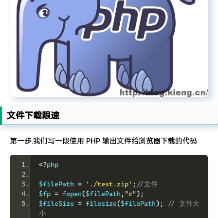
难啊难!要钱难!
文件下载限速
第一步.我们写一段使用 PHP 输出文件给浏览器下载的代码
<?
php 
$filePath 
=
'./test.zip'
;
//文件 
$fp 
=
 fopen
(
$filePath
,
"r"
);
$fileSize 
=
 filesize
(
$filePath
);
// 文件大
小 