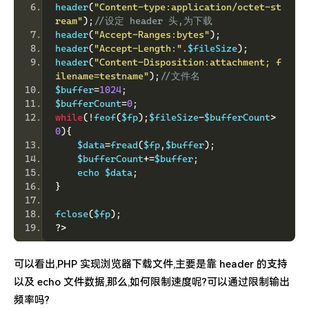
header
(
"Content-type:application/octet-st
ream"
);
//设定 header 头,为下载 
header
(
"Accept-Ranges:bytes"
);
header
(
"Accept-Length:"
.
$fileSize
);
header
(
"Content-Disposition:attachment; f
ilename=testname"
);
//文件名 
$buffer
=
1024
;
$bufferCount
=
0
;
while
(!
feof
(
$fp
);
$fileSize
-
$bufferCount
>
0
){
    $data
=
fread
(
$fp
,
$buffer
);
    $bufferCount
+=
$buffer
;
    echo $data
;
}
fclose
(
$fp
);
?>
可以看出,PHP 实现浏览器下载文件,主要是靠 header 的支持
以及 echo 文件数据,那么,如何限制速度呢?可以通过限制输出
频率吗?