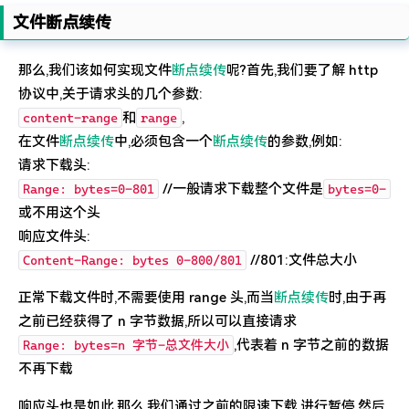
文件断点续传
那么,我们该如何实现文件
断点续传
呢?首先,我们要了解 http
协议中,关于请求头的几个参数:
和
,
content-range
range
在文件
断点续传
中,必须包含一个
断点续传
的参数,例如:
请求下载头:
//一般请求下载整个文件是
Range: bytes=0-801
bytes=0-
或不用这个头
响应文件头:
//801:文件总大小
Content-Range: bytes 0-800/801
正常下载文件时,不需要使用 range 头,而当
断点续传
时,由于再
之前已经获得了 n 字节数据,所以可以直接请求
,代表着 n 字节之前的数据
Range: bytes=n 字节-总文件大小
不再下载
响应头也是如此,那么,我们通过之前的限速下载,进行暂停,然后