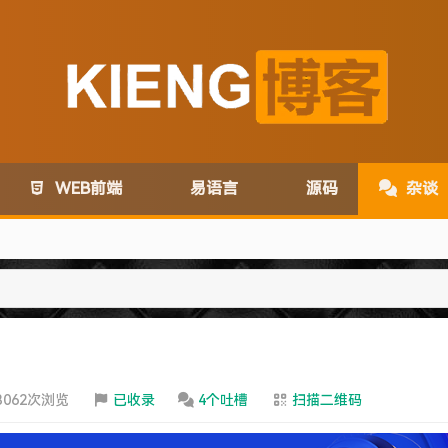
WEB前端
易语言
源码
杂谈
com变为:www.lanzoux.com
3062次浏览
已收录
4个吐槽
扫描二维码
务取消了~