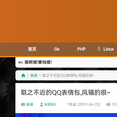
首页
Go
PHP
Linux
难啊难!要钱难!
更新到WordPress5.6啦
杂谈
取之不近的QQ表情包,风骚的很~
>
>
有点伤心了,今年净遇到王某海这种人.
难啊难...
取之不近的QQ表情包,风骚的很~
七牛的JS SDK 的文档真坑啊.
蓝奏云分享部分地区无法访问需手动修改www.lanzous.
杂谈
KIENG
7年前 (2019-04-22)
15
好气啊~原来使用的CDN服务商莫名其妙的给我服