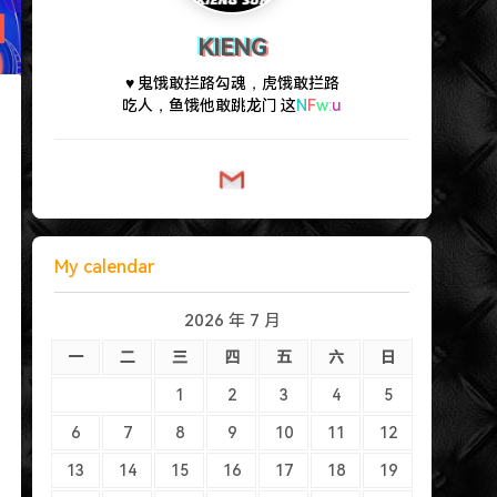
KIENG
♥ 鬼饿敢拦路勾魂，虎饿敢拦路
吃人，鱼饿他敢跳龙门 这人饿，
丧尽人伦
k
My calendar
2026 年 7 月
一
二
三
四
五
六
日
1
2
3
4
5
6
7
8
9
10
11
12
13
14
15
16
17
18
19