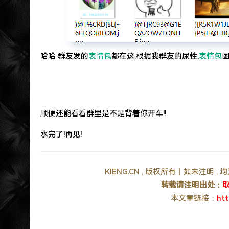
哈哈 群友发的
表情包
都在这.根据我群友的尿性,
表情包
图
顺便还能看看群里是不是背着你开车!!
水完了!再见!
KIENG.CN , 版权所有丨如未注明 
转载请注明出处：
取
本文章链接：
htt