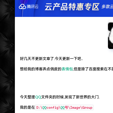
遇见一个沙雕汽车人.
2022-09-04被罚款200元记6分.
特么的.电脑风扇坏了.快递还全部停发.太难了...求
好几天不更新文章了.今天更新一下吧..
想给我的博客弄点俏皮的
表情包
,但是除了百度搜索在不
今天整理
QQ
文件夹的时候,发现了新世界的大门.
我的是在
D:\
QQ
config\
QQ
号\Image\Group