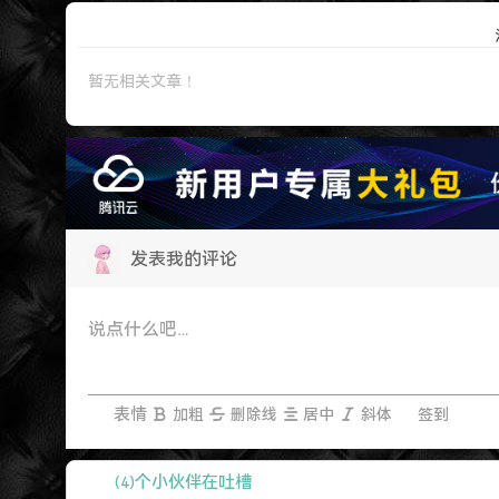
暂无相关文章！
发表我的评论
表情
加粗
删除线
居中
斜体
签到
个小伙伴在吐槽
(4)