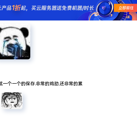
求了.疫情赶紧走吧.
就一个一个的保存.非常的鸡肋.还非常的累